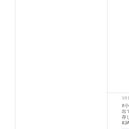
3月
#
出
存
#J