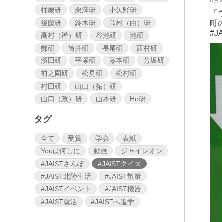
6月
桶葭研
栗澤研
小矢野研
「
後藤研
鈴木研
高村（由）研
町
#J
高村（禅）研
谷池研
池研
鄭研
筒井研
長尾研
西村研
濱田研
平塚研
藤本研
芳坂研
前之園研
松見研
松村研
村田研
山口（拓）研
山口（政）研
山本研
Ho研
タグ
全て
受賞
学会
表紙
Youは何しに
動画
ジャイレオン
#JAISTさんぽ
#JAISTクイズ
#JAIST北陸生活
#JAIST散策
#JAISTイベント
#JAIST機器
#JAIST就活
#JAISTへ進学