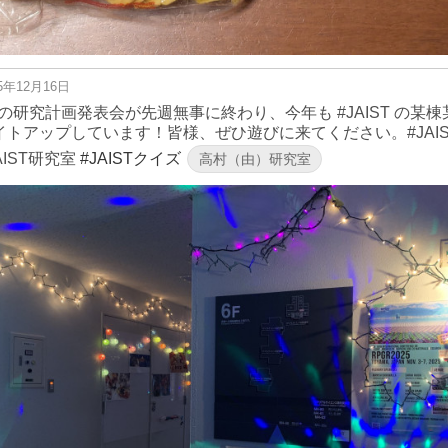
25年12月16日
1の研究計画発表会が先週無事に終わり、今年も #JAIST の某
イトアップしています！皆様、ぜひ遊びに来てください。#JAI
AIST研究室
#JAISTクイズ
高村（由）研究室