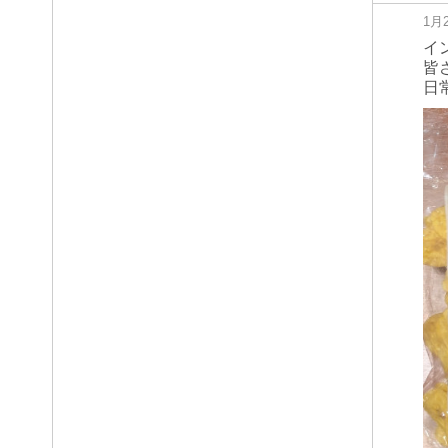
1月
イ
皆
日