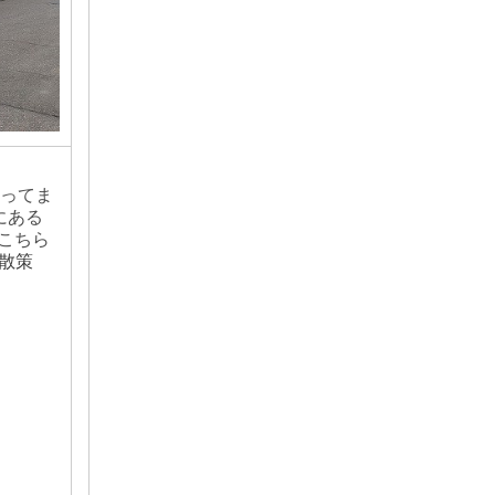
なってま
にある
。こちら
T散策