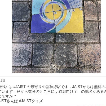
11日
小松駅 は #JAIST の最寄りの新幹線駅です．JAISTからは無料
ています．秋から数分のところに，猫派向け？ の地名がある
じですか？
AISTさんぽ
#JAISTクイズ