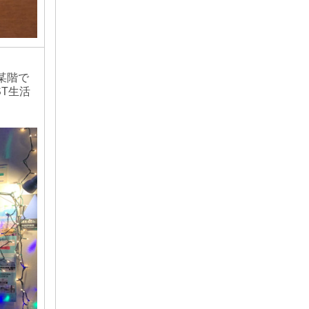
棟某階で
ST生活