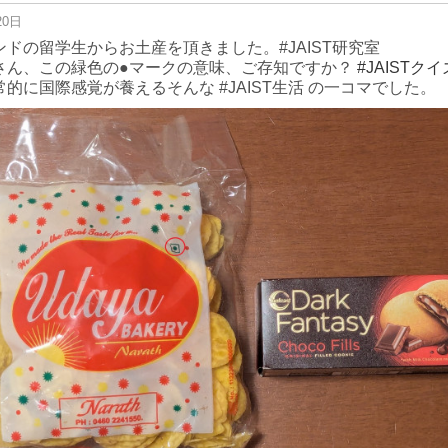
20日
ンドの留学生からお土産を頂きました。#JAIST研究室
さん、この緑色の●マークの意味、ご存知ですか？
#JAISTクイ
常的に国際感覚が養えるそんな #JAIST生活 の一コマでした。