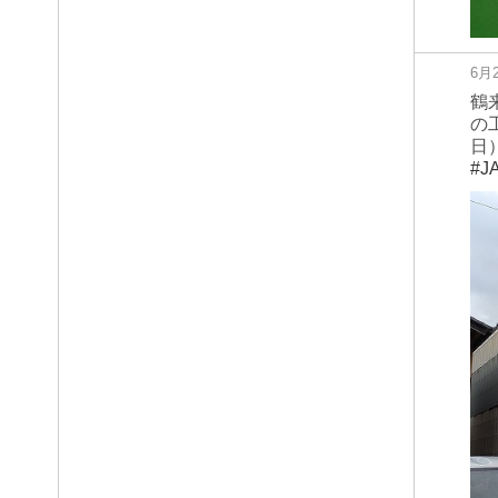
6月
鶴
の
日
#J