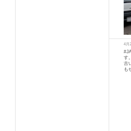
4月
#
す
古
も