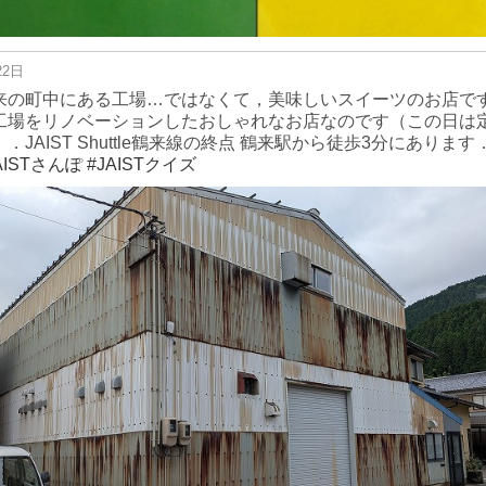
22日
来の町中にある工場…ではなくて，美味しいスイーツのお店で
工場をリノベーションしたおしゃれなお店なのです（この日は
）．JAIST Shuttle鶴来線の終点 鶴来駅から徒歩3分にあります
AISTさんぽ
#JAISTクイズ