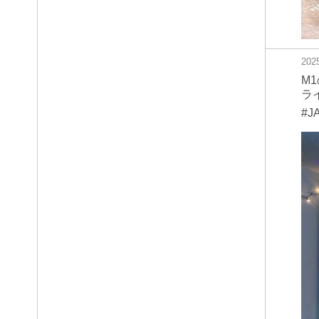
20
M
ラ
#J