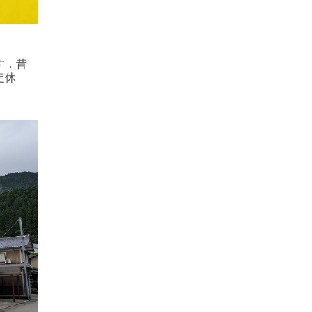
す．昔
定休
．