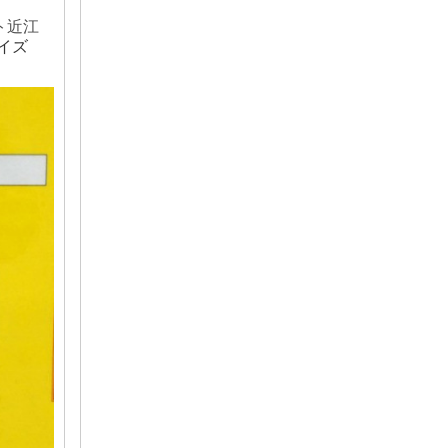
ト近江
クイズ