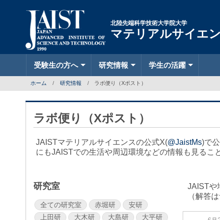
北陸先端科学技術大学院大学
マテリアルサイエ
受験生の方へ
研究情報
学生の活躍
ホーム
研究情報
ラボ便り（Xポスト）
ラボ便り（Xポスト）
JAISTマテリアルサイエンスの公式X(
@JaistMs
)で
にもJAISTでの生活や周辺環境などの情報も見るこ
研究室
JAIS
（解答は
全ての研究室
赤堀研
安研
上田研
大木研
大島研
大平研