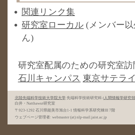
関連リンク集
研究室ローカル
(メンバー
ん)
研究室配属のための研究室訪
石川キャンパス
東京サテラ
北陸先端科学技術大学院大学
先端科学技術研究科 (
人間情報学研究
白井・Natthawut研究室
〒923-1292 石川県能美市旭台1-1 情報科学系研究棟III 7階
ウェブページ管理者: webmaster (at) nlp-mail.jaist.ac.jp