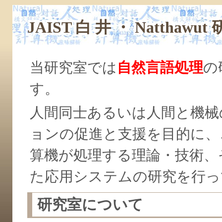
JAIST 白 井 ・ Natthawut
当研究室では
自然言語処理
の
す。
人間同士あるいは人間と機械
ョンの促進と支援を目的に、
算機が処理する理論・技術、
た応用システムの研究を行っ
研究室について