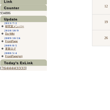
Link
12
Counter
934886
Update
19
2013/7/2
研究室メンバー
2010/10/9
Du-Wiki
26
2009/10/16
FrontPage
2009/8/5
更新ログ
2008/5/4
FrontPage(en)
Today's ExLink
[
7
|
6
|
4
|
4
|
4
|
4
|
3
|
3
|
3
|
3
]