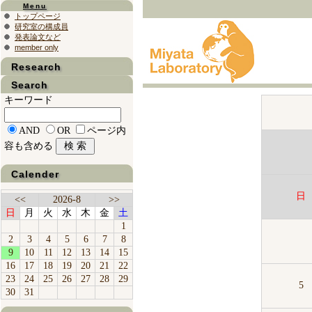
Menu
トップページ
研究室の構成員
発表論文など
member only
Research
Search
キーワード
AND
OR
ページ内
容も含める
Calender
日
<<
2026-8
>>
日
月
火
水
木
金
土
1
2
3
4
5
6
7
8
9
10
11
12
13
14
15
16
17
18
19
20
21
22
23
24
25
26
27
28
29
5
30
31