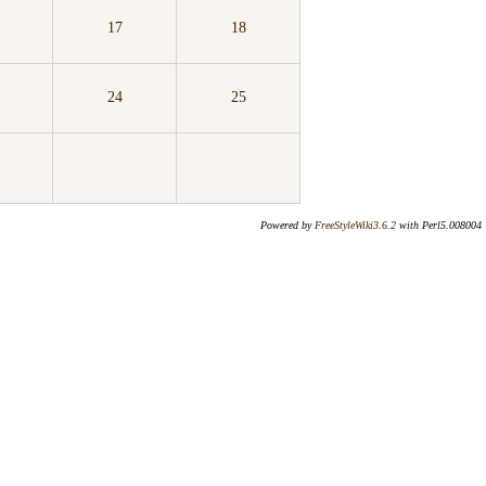
17
18
24
25
Powered by
FreeStyleWiki3.6.2
with Perl5.008004