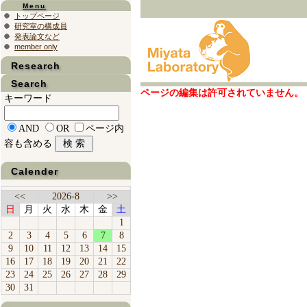
Menu
トップページ
研究室の構成員
発表論文など
member only
Research
Search
ページの編集は許可されていません。
キーワード
AND
OR
ページ内
容も含める
Calender
<<
2026-8
>>
日
月
火
水
木
金
土
1
2
3
4
5
6
7
8
9
10
11
12
13
14
15
16
17
18
19
20
21
22
23
24
25
26
27
28
29
30
31