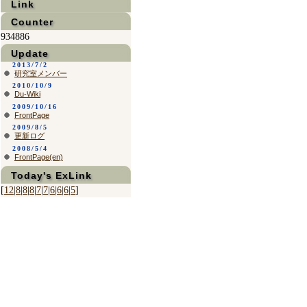
Link
Counter
934886
Update
2013/7/2
研究室メンバー
2010/10/9
Du-Wiki
2009/10/16
FrontPage
2009/8/5
更新ログ
2008/5/4
FrontPage(en)
Today's ExLink
[
12
|
8
|
8
|
8
|
7
|
7
|
6
|
6
|
6
|
5
]