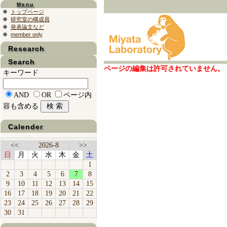
Menu
トップページ
研究室の構成員
発表論文など
member only
Research
Search
ページの編集は許可されていません。
キーワード
AND
OR
ページ内
容も含める
Calender
<<
2026-8
>>
日
月
火
水
木
金
土
1
2
3
4
5
6
7
8
9
10
11
12
13
14
15
16
17
18
19
20
21
22
23
24
25
26
27
28
29
30
31