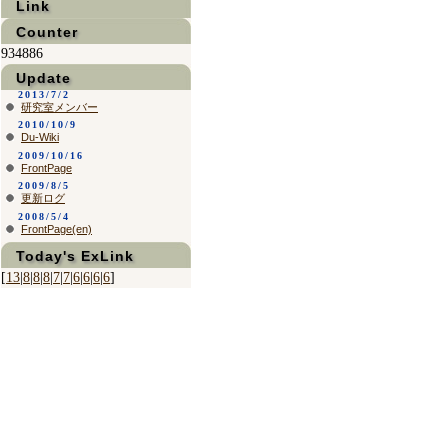
Link
Counter
934886
Update
2013/7/2
研究室メンバー
2010/10/9
Du-Wiki
2009/10/16
FrontPage
2009/8/5
更新ログ
2008/5/4
FrontPage(en)
Today's ExLink
[
13
|
8
|
8
|
8
|
7
|
7
|
6
|
6
|
6
|
6
]