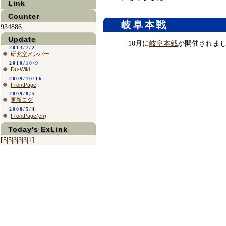
Link
Counter
岐阜本戦
934886
Update
10月に
岐阜本戦
が開催されま
2013/7/2
研究室メンバー
2010/10/9
Du-Wiki
2009/10/16
FrontPage
2009/8/5
更新ログ
2008/5/4
FrontPage(en)
Today's ExLink
[
5
|
5
|
3
|
3
|
3
|
1
]