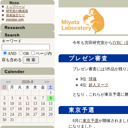
Menu
トップページ
研究室の構成員
発表論文など
member only
Research
Search
キーワード
今年も宮田研究室から
IVRC
AND
OR
ページ内
プレゼン審査
容も含める
プレゼン審査には5作品が残り
Calender
3位:
球魂
<<
2026-8
>>
4位:
超人ヌーク
日
月
火
水
木
金
土
1
となり，これらが東京予選に
2
3
4
5
6
7
8
9
10
11
12
13
14
15
16
17
18
19
20
21
22
東京予選
23
24
25
26
27
28
29
30
31
8月に
東京予選
が開催されまし
になりました．