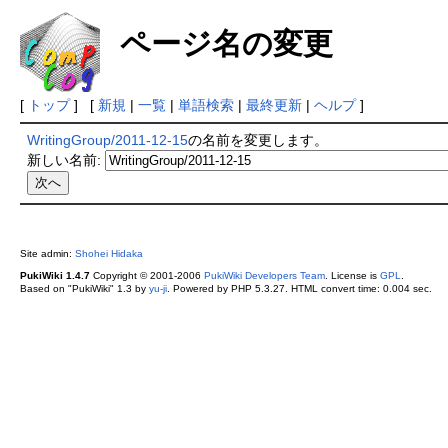
ページ名の変更
[
トップ
] [
新規
|
一覧
|
単語検索
|
最終更新
|
ヘルプ
]
WritingGroup/2011-12-15
の名前を変更します。
新しい名前:
Site admin:
Shohei Hidaka
PukiWiki 1.4.7
Copyright © 2001-2006
PukiWiki Developers Team
. License is
GPL
.
Based on "PukiWiki" 1.3 by
yu-ji
. Powered by PHP 5.3.27. HTML convert time: 0.004 sec.