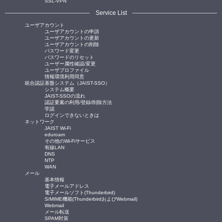
SSL-VPN
Service List
ユーザアカウント
ユーザアカウントの申請
ユーザアカウントの更新
ユーザアカウントの削除
パスワード変更
パスワードのリセット
ユーザー属性確認/変更
ユーザプロファイル
情報環境利用同意
統合認証基盤システム（JAIST-SSO）
システム概要
JAIST-SSOの流れ
認証要素の利用/登録/削除方法
学認
ログインできないときは
ネットワーク
JAIST Wi-Fi
eduroam
その他のWi-Fiサービス
有線LAN
DNS
NTP
WAN
メール
基本情報
電子メールアドレス
電子メールソフト(Thunderbird)
S/MIME機能(ThunderbirdおよびWebmail)
Webmail
メール転送
SPAM対策