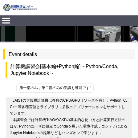
Event details
計算機講習会[基本編+Python編] ~ Python/Conda,
Jupyter Notebook ~
第一部のみ，第二部のみの受講も可能です!
JAISTの大規模計算機は多数のCPU/GPUリソースを有し，Python, C,
C++ 等各種言語とライブラリ，多数のアプリケーションをサポートし
ています.
本講習会では計算機"KAGAYAKI"の基本的な使い方と計算実行方法の
ほか, Pythonユーザに役立つCondaを用いた環境作成，コンテナによる
Jupyter Notebookの起動などをハンズオンで学びます．