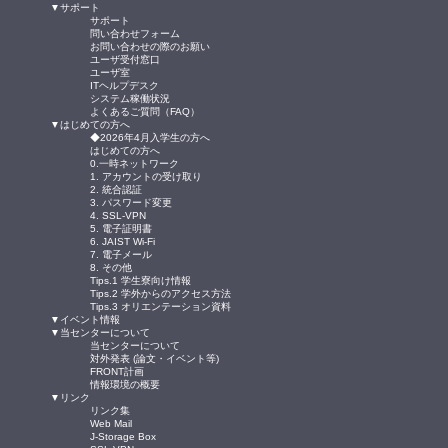
▼サポート
サポート
問い合わせフォーム
お問い合わせの際のお願い
ユーザ受付窓口
ユーザ室
ITヘルプデスク
システム稼働状況
よくあるご質問（FAQ）
▼はじめての方へ
◆2026年4月入学生の方へ
はじめての方へ
0.一時ネットワーク
1. アカウントの受け取り
2. 統合認証
3. パスワード変更
4. SSL-VPN
5. 電子証明書
6. JAIST Wi-Fi
7. 電子メール
8. その他
Tips.1 学生寮向け情報
Tips.2 学外からのアクセス方法
Tips.3 オリエンテーション資料
▼イベント情報
▼当センターについて
当センターについて
対外発表 (論文・イベント等)
FRONT計画
情報環境の概要
▼リンク
リンク集
Web Mail
J-Storage Box