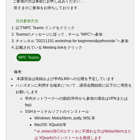
ご参加の方は事前にお申し込みください．
皆さまのご参加をお待ちしております.
当日参加方法
:
以下MPC Teams
リンク
をクリック
Teamsのメッセージに従って，チーム
"MPC"
へ参加
チャンネル
"20211101 workshop for
beginners&pythonista "
へ参加
記載されている
Meeting link
をクリック
MPC Teams
備考
:
本講習会は収録および学内LMSへの公開を予定しています
ハンズオンに利用する端末について，講習会開始前に以下のご用意を
お願いします．
学内ネットワークへの接続(学外から参加の場合はVPNまたは
fep)
SSHターミナルソフトのインストール
Windows: MobaXterm, putty, WSL等
MacOS: XQuartz等
*
vi, emacs等CUIエディタに不慣れな方はMobaXtermまた
は XQuartzのインストールを推奨します