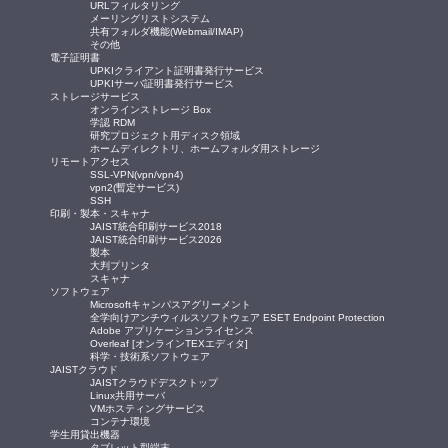
URLフィルタリング
メーリングリストシステム
共有フォルダ機能(Webmail/IMAP)
その他
電子証明書
UPKIクライアント証明書発行サービス
UPKIサーバ証明書発行サービス
ストレージサービス
オンラインストレージ Box
学認 RDM
研究プロジェクト用ディスク領域
ホームディレクトリ、ホームフォルダ用ストレージ
リモートアクセス
SSL-VPN(vpn/vpn4)
vpn2(暫定サービス)
SSH
印刷・製本・スキャナ
JAIST統合印刷サービス2018
JAIST統合印刷サービス2026
製本
大判プリンタ
スキャナ
ソフトウェア
Microsoftキャンパスアグリーメント
全学向けアンチウィルスソフトウェア ESET Endpoint Protection
Adobe アプリケーションライセンス
Overleaf [オンラインTEXエディタ]
科学・技術系ソフトウェア
JAISTクラウド
JAISTクラウドデスクトップ
Linux共用サーバ
VMホスティングサービス
コンテナ環境
学生用貸出機器
タブレット型端末