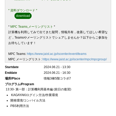
* 資料ダウンロード *
download
*
MPC Teams
,メーリングリスト
*
計算機を利用してみて出てきた疑問，情報共有，改善してほしい希望な
ど，Teamsやメーリングリストでシェアしませんか？以下からご参加を
お待ちしています！
MPC Teams:
https://www.jaist.ac.jp/iscenter/event/teams
MPC メーリングリスト:
https://www.jaist.ac.jp/iscenter/mpc/mpcgroup/
Startdate
2024.06.21 - 13:30
Enddate
2024.06.21 - 16:30
場所/Place
情報3棟5階コラボ7
プログラム/Program
13:30- 第一部：計算機利用基本編 (前日の復習)
KAGAYAKIログイン方法/作業環境
開発環境/コンパイル方法
PBS利用方法