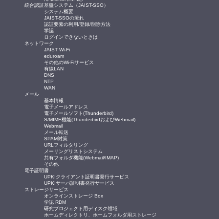
統合認証基盤システム（JAIST-SSO）
システム概要
JAIST-SSOの流れ
認証要素の利用/登録/削除方法
学認
ログインできないときは
ネットワーク
JAIST Wi-Fi
eduroam
その他のWi-Fiサービス
有線LAN
DNS
NTP
WAN
メール
基本情報
電子メールアドレス
電子メールソフト(Thunderbird)
S/MIME機能(ThunderbirdおよびWebmail)
Webmail
メール転送
SPAM対策
URLフィルタリング
メーリングリストシステム
共有フォルダ機能(Webmail/IMAP)
その他
電子証明書
UPKIクライアント証明書発行サービス
UPKIサーバ証明書発行サービス
ストレージサービス
オンラインストレージ Box
学認 RDM
研究プロジェクト用ディスク領域
ホームディレクトリ、ホームフォルダ用ストレージ