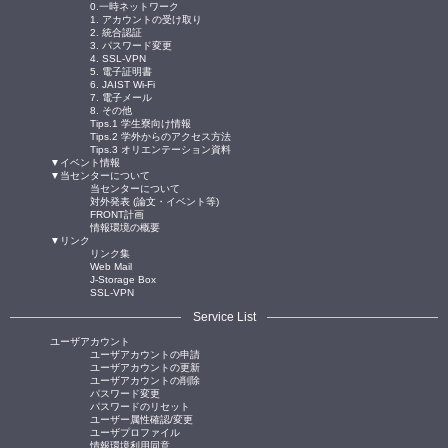
0.一時ネットワーク
1. アカウントの受け取り
2. 統合認証
3. パスワード変更
4. SSL-VPN
5. 電子証明書
6. JAIST Wi-Fi
7. 電子メール
8. その他
Tips.1 学生寮向け情報
Tips.2 学外からのアクセス方法
Tips.3 オリエンテーション資料
▼イベント情報
▼当センターについて
当センターについて
対外発表 (論文・イベント等)
FRONT計画
情報環境の概要
▼リンク
リンク集
Web Mail
J-Storage Box
SSL-VPN
Service List
ユーザアカウント
ユーザアカウントの申請
ユーザアカウントの更新
ユーザアカウントの削除
パスワード変更
パスワードのリセット
ユーザー属性確認/変更
ユーザプロファイル
情報環境利用同意