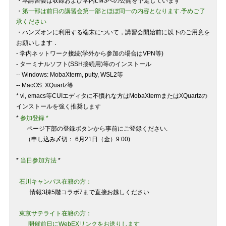
・本講習会は収録および学内LMSへの公開を予定しています
・
第一部は前日の講習会第一部とほぼ同一の内容となります.予めご了
承ください
・ハンズオンに利用する端末について，講習会開始前に以下のご用意を
お願いします．
- 学内ネットワーク接続(学外から参加の場合はVPN等)
- ターミナルソフト(SSH接続用)等のインストール
-- Windows: MobaXterm, putty, WSL2等
-- MacOS: XQuartz等
* vi, emacs等CUIエディタに不慣れな方はMobaXtermまたはXQuartzの
インストールを強く推奨します
*
参加登録 *
ページ下部の登録ボタンから事前にご登録ください.
（申し込み〆切：
6
月21日（金）
9:00)
*
当日
参加方法
*
石川キャンパス在籍の方：
情報3棟5階コラボ7まで直接お越しください
東京サテライト在籍の方：
開催前日にWebEXリンクをお送りします