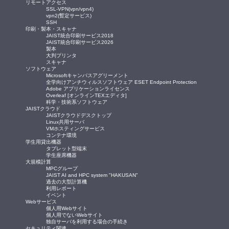
リモートアクセス
SSL-VPN(vpn/vpn4)
vpn2(暫定サービス)
SSH
印刷・製本・スキャナ
JAIST統合印刷サービス2018
JAIST統合印刷サービス2026
製本
大判プリンタ
スキャナ
ソフトウェア
Microsoftキャンパスアグリーメント
全学向けアンチウィルスソフトウェア ESET Endpoint Protection
Adobe アプリケーションライセンス
Overleaf [オンラインTEXエディタ]
科学・技術系ソフトウェア
JAISTクラウド
JAISTクラウドデスクトップ
Linux共用サーバ
VMホスティングサービス
コンテナ環境
学生用貸出機器
タブレット型端末
学生座席機器
大規模計算
MPCグループ
JAIST AI and HPC system "HAKUSAN"
過去の大型計算機
利用レポート
イベント
Webサービス
個人用Webサイト
個人用でないWebサイト
独自サーバを利用する場合の手続き
セキュリティ関連