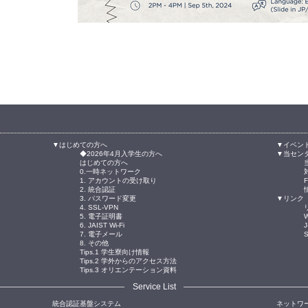
▼はじめての方へ
▼イベン
◆2026年4月入学生の方へ
▼当セン
はじめての方へ
0.一時ネットワーク
1. アカウントの受け取り
2. 統合認証
3. パスワード変更
▼リンク
4. SSL-VPN
5. 電子証明書
W
6. JAIST Wi-Fi
J
7. 電子メール
8. その他
Tips.1 学生寮向け情報
Tips.2 学外からのアクセス方法
Tips.3 オリエンテーション資料
Service List
統合認証基盤システム
ネットワ