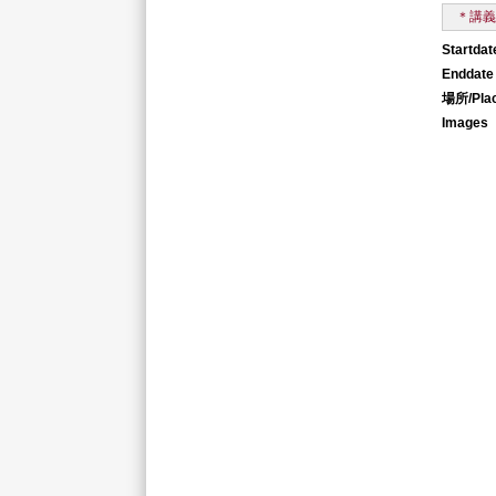
＊講
Startdat
Enddate
場所/Pla
Images