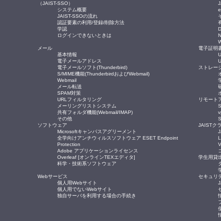
（JAIST-SSO）
J
システム概要
JAIST-SSOの流れ
認証要素の利用/登録/削除方法
学認
ログインできないときは
メール
電子証明
基本情報
電子メールアドレス
電子メールソフト(Thunderbird)
ストレー
S/MIME機能(ThunderbirdおよびWebmail)
Webmail
メール転送
SPAM対策
URLフィルタリング
リモート
メーリングリストシステム
S
共有フォルダ機能(Webmail/IMAP)
その他
ソフトウェア
JAISTク
Microsoftキャンパスアグリーメント
全学向けアンチウィルスソフトウェア ESET Endpoint
Protection
Adobe アプリケーションライセンス
Overleaf [オンラインTEXエディタ]
学生用貸
科学・技術系ソフトウェア
Webサービス
セキュリ
個人用Webサイト
個人用でないWebサイト
独自サーバを利用する場合の手続き