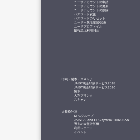
ユーザアカウントの申請
ユーザアカウントの更新
ユーザアカウントの削除
パスワード変更
パスワードのリセット
ユーザー属性確認/変更
ユーザプロファイル
情報環境利用同意
印刷・製本・スキャナ
JAIST統合印刷サービス2018
JAIST統合印刷サービス2026
製本
大判プリンタ
スキャナ
大規模計算
MPCグループ
JAIST AI and HPC system "HAKUSAN"
過去の大型計算機
利用レポート
イベント