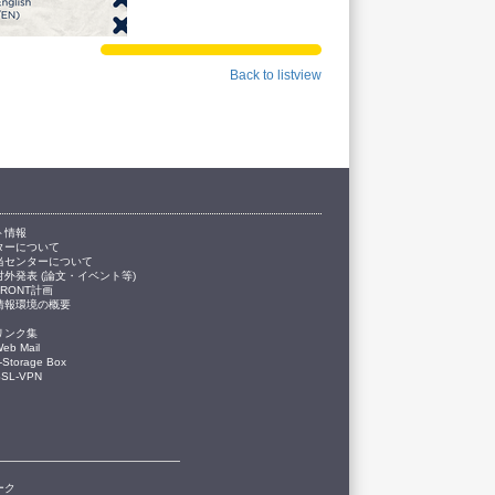
Back to listview
ト情報
ターについて
当センターについて
対外発表 (論文・イベント等)
FRONT計画
情報環境の概要
リンク集
eb Mail
-Storage Box
SSL-VPN
ーク