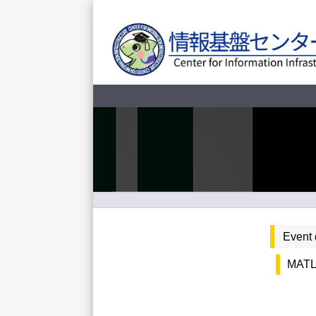
Event 
MATLA