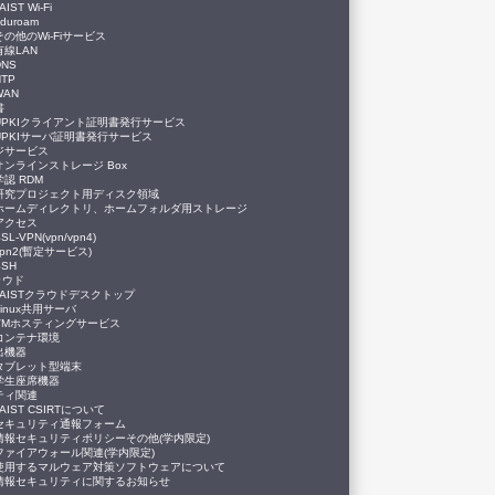
AIST Wi-Fi
eduroam
その他のWi-Fiサービス
有線LAN
DNS
NTP
WAN
書
UPKIクライアント証明書発行サービス
UPKIサーバ証明書発行サービス
ジサービス
オンラインストレージ Box
学認 RDM
研究プロジェクト用ディスク領域
ホームディレクトリ、ホームフォルダ用ストレージ
アクセス
SL-VPN(vpn/vpn4)
vpn2(暫定サービス)
SSH
ラウド
JAISTクラウドデスクトップ
Linux共用サーバ
VMホスティングサービス
コンテナ環境
出機器
タブレット型端末
学生座席機器
ティ関連
JAIST CSIRTについて
セキュリティ通報フォーム
情報セキュリティポリシーその他(学内限定)
ファイアウォール関連(学内限定)
使用するマルウェア対策ソフトウェアについて
情報セキュリティに関するお知らせ