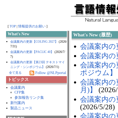
[
TOP
|
情報提供のお願い
]
What's New
What's New (履歴)
会議案内の更新【COLING 2027】
(2026/
会議案内の更新
7/31)
会議案内の更新【PACLIC 40】
(2026/7/
会議案内の更
7)
会議案内の更新【第23回 テキストマイ
会議案内の
ニング・シンポジウム】
(2026/7/1)
ポジウム】
Follow @NLPportal
全て見る
トピックス
会議案内の
会議案内
月)】
(2026/
CFP集
会議案内の
参加報告リンク集
新刊案内
(2026/5/28)
製品ニュース
会議案内の更