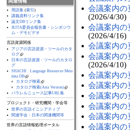
関連情報
会議案内の
用語集
(
索引
)
(2026/4/30)
講義資料リンク集
論文DBリンク集
会議案内の
JEITA委員会報告書・シンポジウ
ム・デモビデオ
(2026/4/16)
言語資源関係
会議案内の更新
アジアの言語資源・ツールのカタ
ログ
会議案内の更新【
日本の言語資源・ツールのカタロ
(2026/4/10)
グ
SHACHI : Language Resources Meta
会議案内の更新
data DB
カタログ検索
会議案内の更新
カタログ検索(Asia Version)
パラレルニュース記事URL集
会議案内の更
プロジェクト・研究機関・学会等
会議案内の更新
世界の言語イニシアティブ
会議案内の更新
関連学会・日本の関連機関等
会議案内の更
世界の言語情報処理ポータル