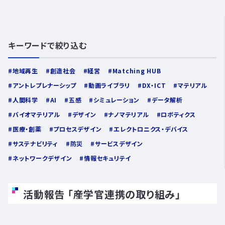
キーワードで絞り込む
地域再生
創造社会
経営
Matching HUB
JOIN US
アントレプレナーシップ
動画ライブラリ
DX・ICT
マテリアル
イノベーションに参加する
人間科学
AI
五感
シミュレーション
データ解析
バイオマテリアル
デザイン
ナノマテリアル
ロボティクス
医療・創薬
プロセスデザイン
エレクトロニクス・デバイス
サステナビリティ
防災
サービスデザイン
ネットワークデザイン
情報セキュリテイ
活動報告 「産学官連携の取り組み」