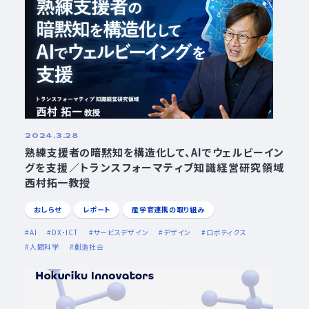
2024.3.28
熟練支援者の暗黙知を構造化して、AIでウェルビーイン
グを支援／トランスフォーマティブ知識経営研究領域
西村拓一教授
おしらせ
レポート
産学官連携の取り組み
AI
DX・ICT
サービスデザイン
デザイン
ロボティクス
人間科学
創造社会