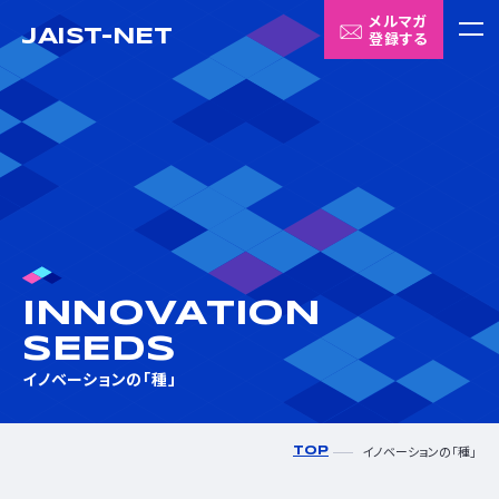
メルマガ
JAIST-NET
登録する
メニ
ABOUT US
JAIST-NETについて
INNOVATION SEEDS
イノベーションの「種」
INNOVATION
MATCHING HUB
SEEDS
Matching HUBについて
イノベーションの「種」
CONTACT
イノベーションの「種」
TOP
お問い合わせ