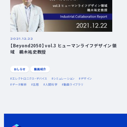
2021.12.22
【Beyond2050】vol.3 ヒューマンライフデザイン領
域 鵜木祐史教授
おしらせ
動画紹介
エレクトロニクス・デバイス
シミュレーション
デザイン
データ解析
五感
人間科学
動画ライブラリ