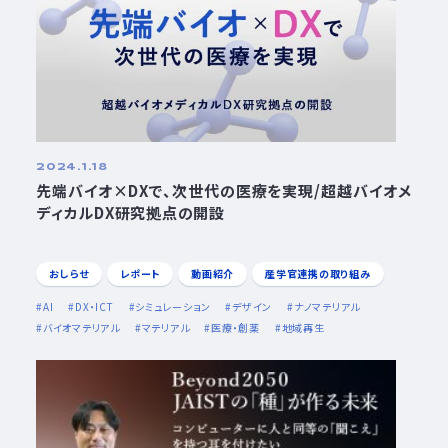
2024.1.18
先端バイオ×DXで、次世代の医療を実現/超越バイオメ
ディカルDX研究拠点の開設
おしらせ
レポート
動画紹介
産学官連携の取り組み
AI
DX・ICT
シミュレーション
デザイン
ナノマテリアル
バイオマテリアル
マテリアル
医療・創薬
地域再生