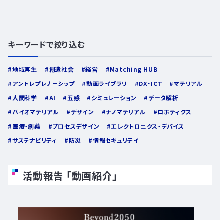
キーワードで絞り込む
地域再生
創造社会
経営
Matching HUB
JOIN US
アントレプレナーシップ
動画ライブラリ
DX・ICT
マテリアル
イノベーションに参加する
人間科学
AI
五感
シミュレーション
データ解析
バイオマテリアル
デザイン
ナノマテリアル
ロボティクス
医療・創薬
プロセスデザイン
エレクトロニクス・デバイス
サステナビリティ
防災
情報セキュリテイ
活動報告 「動画紹介」