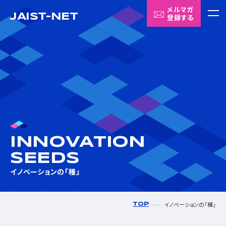
メルマガ
JAIST-NET
登録する
メニ
ABOUT US
JAIST-NETについて
INNOVATION SEEDS
イノベーションの「種」
INNOVATION
MATCHING HUB
SEEDS
Matching HUBについて
イノベーションの「種」
CONTACT
イノベーションの「種」
TOP
お問い合わせ