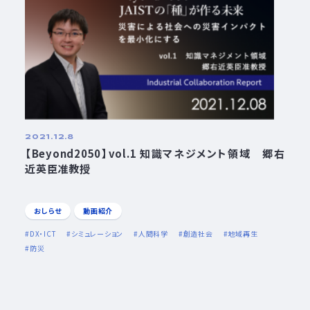
2021.12.8
【Beyond2050】vol.1 知識マネジメント領域 郷右
近英臣准教授
おしらせ
動画紹介
DX・ICT
シミュレーション
人間科学
創造社会
地域再生
防災