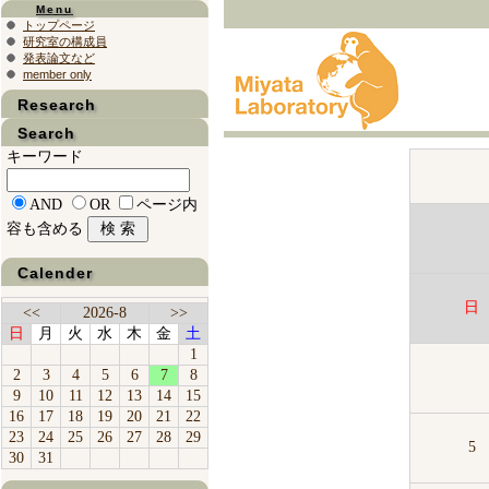
Menu
トップページ
研究室の構成員
発表論文など
member only
Research
Search
キーワード
AND
OR
ページ内
容も含める
Calender
日
<<
2026-8
>>
日
月
火
水
木
金
土
1
2
3
4
5
6
7
8
9
10
11
12
13
14
15
16
17
18
19
20
21
22
23
24
25
26
27
28
29
5
30
31