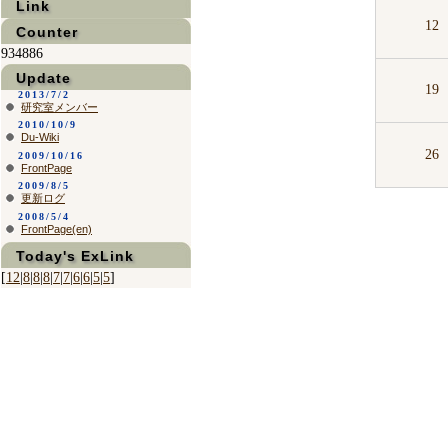
Link
12
Counter
934886
Update
19
2013/7/2
研究室メンバー
2010/10/9
Du-Wiki
26
2009/10/16
FrontPage
2009/8/5
更新ログ
2008/5/4
FrontPage(en)
Today's ExLink
[
12
|
8
|
8
|
8
|
7
|
7
|
6
|
6
|
5
|
5
]