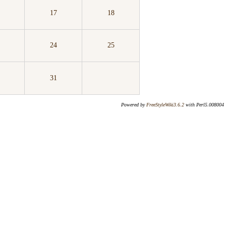
17
18
24
25
31
Powered by
FreeStyleWiki3.6.2
with Perl5.008004