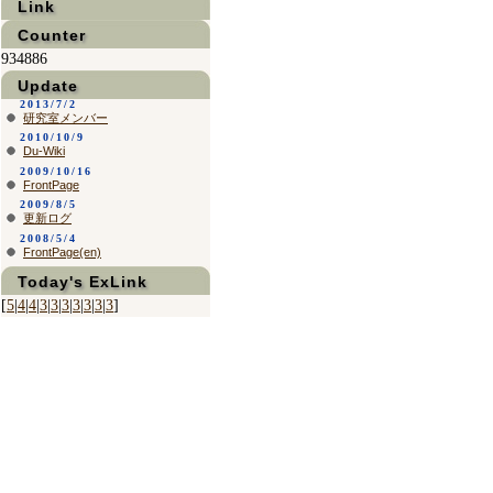
Link
Counter
934886
Update
2013/7/2
研究室メンバー
2010/10/9
Du-Wiki
2009/10/16
FrontPage
2009/8/5
更新ログ
2008/5/4
FrontPage(en)
Today's ExLink
[
5
|
4
|
4
|
3
|
3
|
3
|
3
|
3
|
3
|
3
]