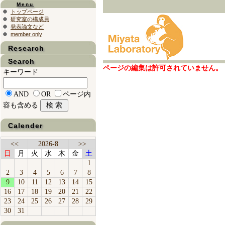
Menu
トップページ
研究室の構成員
発表論文など
member only
Research
Search
ページの編集は許可されていません。
キーワード
AND
OR
ページ内
容も含める
Calender
<<
2026-8
>>
日
月
火
水
木
金
土
1
2
3
4
5
6
7
8
9
10
11
12
13
14
15
16
17
18
19
20
21
22
23
24
25
26
27
28
29
30
31