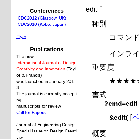
edit
†
Conferences
ICDC2012 (Glasgow, UK)
種別
ICDC2010 (Kobe, Japan)
コマン
Flyer
Publications
インラ
The new
International Journal of Design
重要度
Creativity and Innovation
(Tayl
or & Francis)
★★★★
was launched in January 201
3.
書式
The journal is currently accepti
ng
?cmd=edit
manuscripts for review.
Call for Papers
[
&edit(
Journal of Engineering Design
Special Issue on Design Creati
概要
vity