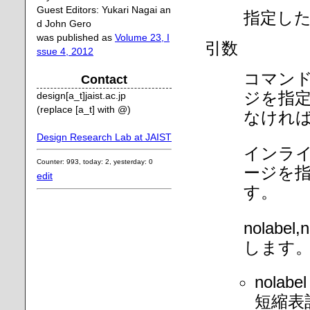
Guest Editors: Yukari Nagai an
指定し
d John Gero
was published as
Volume 23, I
引数
ssue 4, 2012
コマン
Contact
ジを指
design[a_t]jaist.ac.jp
(replace [a_t] with @)
なけれ
Design Research Lab at JAIST
インラ
Counter: 993, today: 2, yesterday: 0
ージを
edit
す。
nolab
します
nola
短縮表