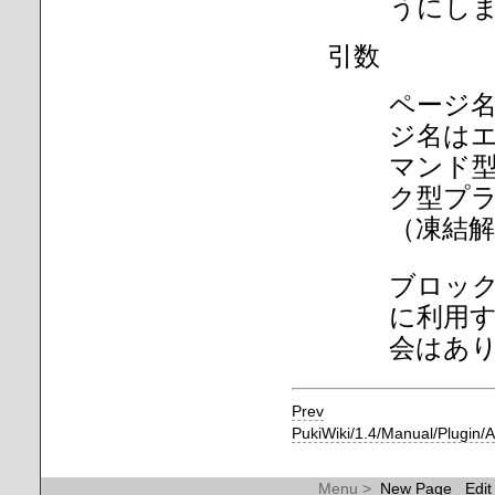
うにし
引数
ページ
ジ名は
マンド型
ク型プ
（凍結
ブロック型
に利用
会はあ
Prev
PukiWiki/1.4/Manual/Plugin/
Menu >
New Page
Edit