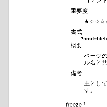
コマン
重要度
★☆☆☆
書式
?cmd=fileli
概要
ページ
ル名と
備考
主とし
す。
freeze
†