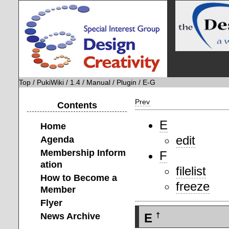
Top
/
PukiWiki
/
1.4
/
Manual
/
Plugin
/ E-G
Prev
Contents
E
Home
edit
Agenda
Membership Inform
F
ation
filelist
How to Become a
freeze
Member
Flyer
News Archive
E
†