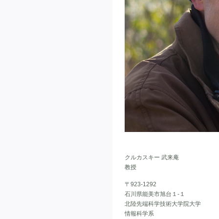
クルカスキー 武来庵
教授
〒923-1292
石川県能美市旭台１-１
北陸先端科学技術大学院大学
情報科学系