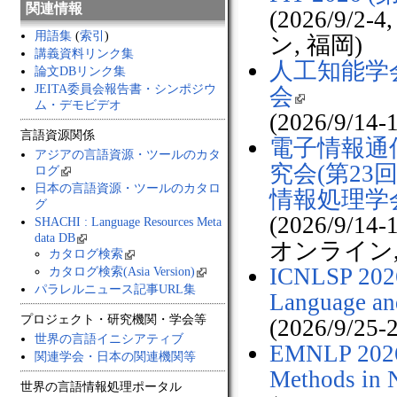
関連情報
(2026/9
用語集
(
索引
)
ン, 福岡)
講義資料リンク集
人工知能学
論文DBリンク集
JEITA委員会報告書・シンポジウ
会
ム・デモビデオ
(2026/9/1
言語資源関係
電子情報通
アジアの言語資源・ツールのカタ
究会(第23
ログ
日本の言語資源・ツールのカタロ
情報処理学
グ
(2026/9/
SHACHI : Language Resources Meta
data DB
オンライン,
カタログ検索
ICNLSP 2026 
カタログ検索(Asia Version)
パラレルニュース記事URL集
Language an
プロジェクト・研究機関・学会等
(2026/9/25-2
世界の言語イニシアティブ
EMNLP 2026 
関連学会・日本の関連機関等
Methods in N
世界の言語情報処理ポータル