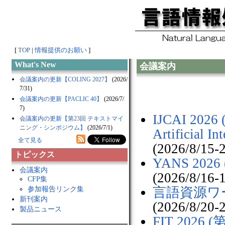
[
TOP
|
情報提供のお願い
]
What's New
会議案内
会議案内の更新【COLING 2027】
(2026/
7/31)
会議案内の更新【PACLIC 40】
(2026/7/
7)
IJCAI 2026 (
会議案内の更新【第23回 テキストマイ
ニング・シンポジウム】
(2026/7/1)
Artificial In
全て見る
(2026/8/15-
トピックス
YANS 20
会議案内
(2026/8/
CFP集
参加報告リンク集
言語資源ワー
新刊案内
(2026/8/2
製品ニュース
FIT 202