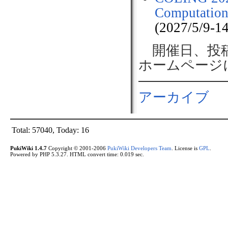
Computationa
(2027/5/9-1
開催日、投
ホームページ
アーカイブ
Total: 57040, Today: 16
PukiWiki 1.4.7
Copyright © 2001-2006
PukiWiki Developers Team
. License is
GPL
.
Powered by PHP 5.3.27. HTML convert time: 0.019 sec.