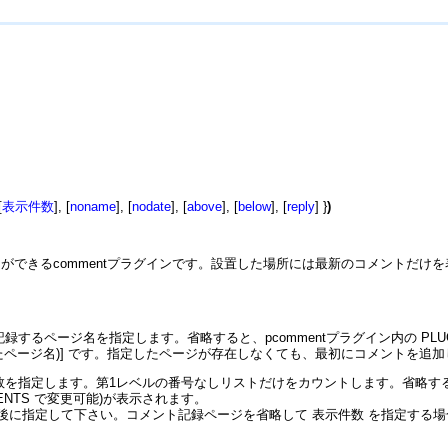
[
表示件数
], [
noname
], [
nodate
], [
above
], [
below
], [
reply
] }
)
ができるcommentプラグインです。設置した場所には最新のコメントだけ
するページ名を指定します。省略すると、pcommentプラグイン内の PLUG
したページ名)] です。指定したページが存在しなくても、最初にコメントを追
を指定します。第1レベルの番号なしリストだけをカウントします。省略すると、
MMENTS で変更可能)が表示されます。
り後に指定して下さい。コメント記録ページを省略して 表示件数 を指定する場