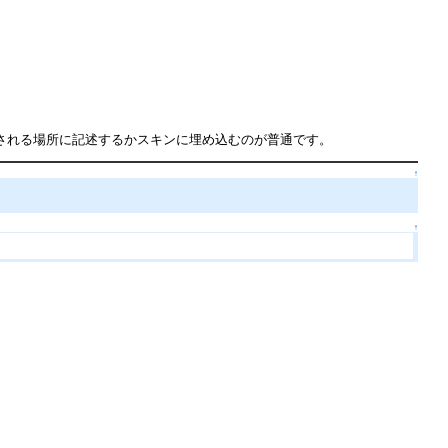
される場所に記述するかスキンに埋め込むのが普通です。
↑
↑