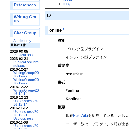
↑
ruby
References
↑
O
†
Writing Gro
up
↑
†
online
Chat Group
種別
Admin-only
最新の10件
ブロック型プラグイン
2026-08-05
Publications
インライン型プラグイン
2023-02-21
PublicationChro
重要度
nological
2016-12-27
WritingGroup/20
★★☆☆☆
16-12-27
WritingGroup/20
書式
16-12-22
2016-12-22
#online
WritingGroup/20
16-12-14
2016-12-13
&online
;
Uselessness/20
16-12-14
概要
2016-11-12
Uselessness/20
16-12-21
現在
PukiWiki
を参照している、おお
Uselessness
2016-11-08
ユーザー数は、プラグインを呼び出さ
Uselessness/20