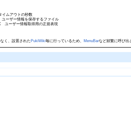
UT タイムアウトの秒数
_LIST ユーザー情報を保存するファイル
_REGEX ユーザー情報取得用の正規表現
でなく、設置された
PukiWiki
毎に行っているため、
MenuBar
など頻繁に呼び出