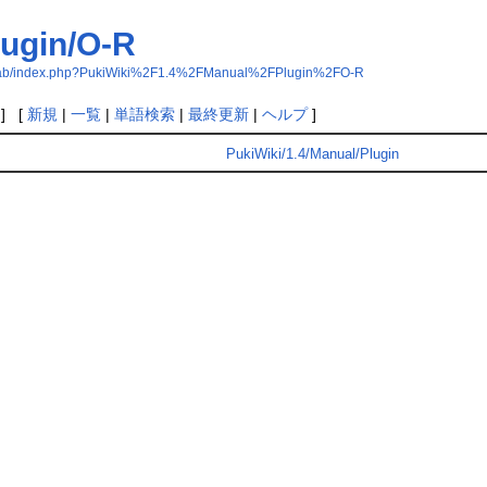
lugin/O-R
ion_lab/index.php?PukiWiki%2F1.4%2FManual%2FPlugin%2FO-R
] [
新規
|
一覧
|
単語検索
|
最終更新
|
ヘルプ
]
PukiWiki/1.4/Manual/Plugin