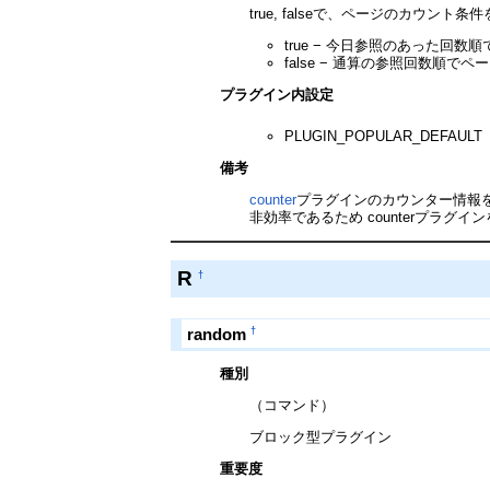
true, falseで、ページのカウント条
true − 今日参照のあった回
false − 通算の参照回数順で
プラグイン内設定
PLUGIN_POPULAR_DEFA
備考
counter
プラグインのカウンター情報を
非効率であるため counterプラグイ
R
†
†
random
種別
（コマンド）
ブロック型プラグイン
重要度