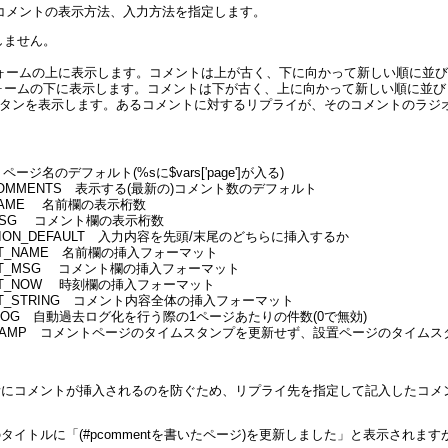
w,reply でコメントの表示方法、入力方法を指定します。
示しません。
トをフォームの上に表示します。コメントは上が古く、下に向かって新しい順に並
トをフォームの下に表示します。コメントは下が古く、上に向かって新しい順に並
ラジオボタンを表示します。あるコメントに対するリプライが、そのコメントのラ
 ページ名のデフォルト(%sに$vars['page']が入る)
M_COMMENTS 表示する(最新の)コメント数のデフォルト
E_NAME 名前欄の表示桁数
ZE_MSG コメント欄の表示桁数
RECTION_DEFAULT 入力内容を先頭/末尾のどちらに挿入するか
RMAT_NAME 名前欄の挿入フォーマット
ORMAT_MSG コメント欄の挿入フォーマット
RMAT_NOW 時刻欄の挿入フォーマット
RMAT_STRING コメント内容全体の挿入フォーマット
UTO_LOG 自動過去ログ化を行う際の1ページあたりの件数(0で無効)
TIMESTAMP コメントページのタイムスタンプを更新せず、設置ページのタイム
コメントが挿入されるのを防ぐため、リプライ先を指定して記入したコメントは
イトルに「(#pcommentを書いたページ)を更新しました」と表示され