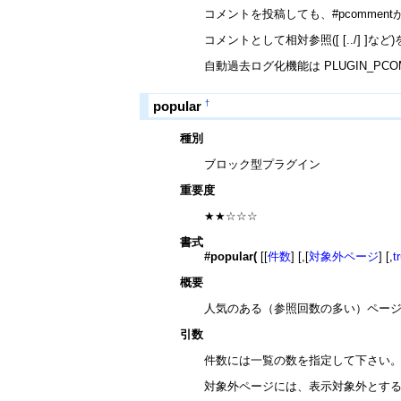
コメントを投稿しても、#pcomm
コメントとして相対参照([ [../
自動過去ログ化機能は PLUGIN_PCO
†
popular
種別
ブロック型プラグイン
重要度
★★☆☆☆
書式
#popular(
[[
件数
] [,[
対象外ページ
] [,
t
概要
人気のある（参照回数の多い）ペー
引数
件数には一覧の数を指定して下さい。省略
対象外ページには、表示対象外とす