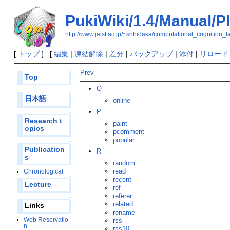
PukiWiki/1.4/Manual/P
http://www.jaist.ac.jp/~shhidaka/computational_cognit
[
トップ
] [
編集
|
凍結解除
|
差分
|
バックアップ
|
添付
|
リロード
Prev
Top
O
↑
日本語
online
P
↑
Research t
paint
opics
pcomment
popular
↑
Publication
R
s
random
read
Chronological
↑
recent
Lecture
ref
referer
↑
related
Links
rename
Web Reservatio
rss
n
rss10