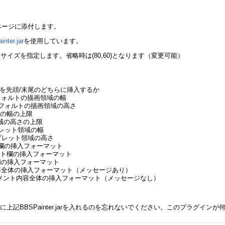
ページに添付します。
nter.jar
を使用しています。
イズを指定します。省略時は(80,60)となります（変更可能）
入力内容を先頭/末尾のどちらに挿入するか
H デフォルトの描画領域の幅
HT デフォルトの描画領域の高さ
領域の幅の上限
画領域の高さの上限
アプレット領域の幅
 アプレット領域の高さ
 名前欄の挿入フォーマット
コメント欄の挿入フォーマット
時刻欄の挿入フォーマット
ト内容全体の挿入フォーマット（メッセージあり）
SG コメント内容全体の挿入フォーマット（メッセージなし）
上記BBSPainter.jarを入れるのを忘れないでください。このプラグイン