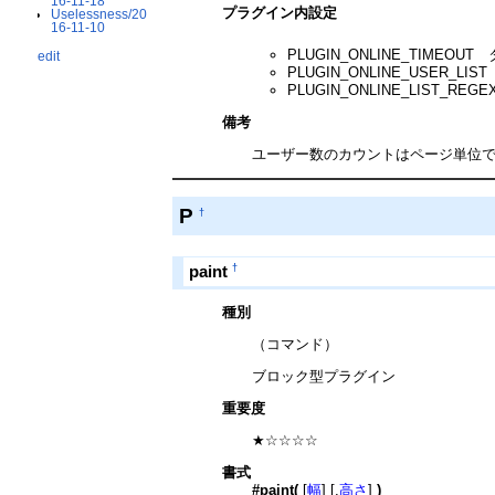
16-11-18
プラグイン内設定
Uselessness/20
16-11-10
PLUGIN_ONLINE_TIMEO
edit
PLUGIN_ONLINE_USER
PLUGIN_ONLINE_LIST
備考
ユーザー数のカウントはページ単位
P
†
†
paint
種別
（コマンド）
ブロック型プラグイン
重要度
★☆☆☆☆
書式
#paint(
[
幅
] [,
高さ
]
)