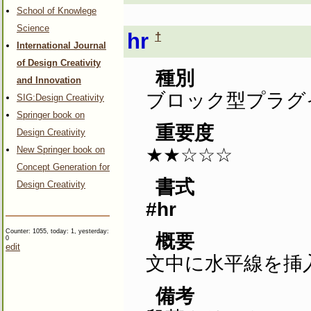
School of Knowlege
Science
hr
†
International Journal
of Design Creativity
種別
and Innovation
ブロック型プラグ
SIG:Design Creativity
Springer book on
重要度
Design Creativity
★★☆☆☆
New Springer book on
Concept Generation for
書式
Design Creativity
#hr
Counter: 1055, today: 1, yesterday:
概要
0
edit
文中に水平線を挿
備考