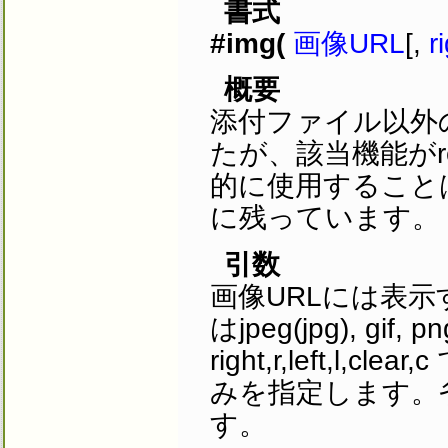
書式
#img(
画像URL
[,
r
概要
添付ファイル以外
たが、該当機能が
的に使用すること
に残っています。
引数
画像URLには表示
はjpeg(jpg), g
right,r,left,
みを指定します。省
す。