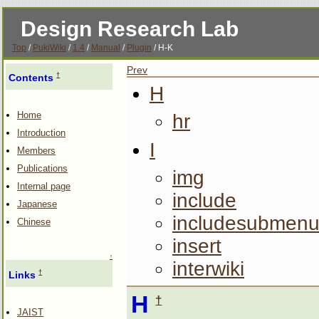
Design Research Lab
Top
/
PukiWiki
/
1.4
/
Manual
/
Plugin
/ H-K
Prev
†
Contents
H
Home
hr
Introduction
I
Members
Publications
img
Internal page
include
Japanese
includesubmen
Chinese
insert
↑
interwiki
†
Links
H
†
JAIST