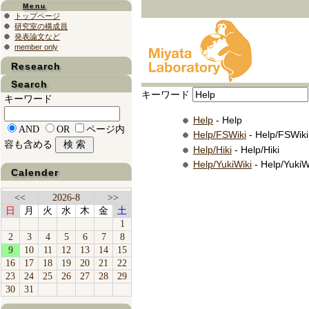
Menu
トップページ
研究室の構成員
発表論文など
member only
Research
Search
キーワード
キーワード
Help
- Help
AND
OR
ページ内
Help/FSWiki
- Help/FSWiki
容も含める
Help/Hiki
- Help/Hiki
Help/YukiWiki
- Help/YukiW
Calender
<<
2026-8
>>
日
月
火
水
木
金
土
1
2
3
4
5
6
7
8
9
10
11
12
13
14
15
16
17
18
19
20
21
22
23
24
25
26
27
28
29
30
31