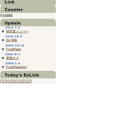
Link
Counter
934886
Update
2013/7/2
研究室メンバー
2010/10/9
Du-Wiki
2009/10/16
FrontPage
2009/8/5
更新ログ
2008/5/4
FrontPage(en)
Today's ExLink
[
5
|
3
|
3
|
3
|
3
|
3
|
3
|
2
|
2
|
2
]