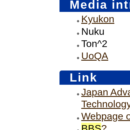
Media in
Kyukon
Nuku
Ton^2
UoQA
Link
Japan Adva
Technolog
Webpage 
BBS
?