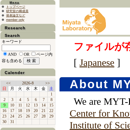
Menu
トップページ
研究室の構成員
発表論文など
member only
Research
Search
キーワード
ファイルが
AND
OR
ページ内
[
Japanese
]
容も含める
Calender
About M
<<
2026-8
>>
日
月
火
水
木
金
土
1
We are MYT-La
2
3
4
5
6
7
8
9
10
11
12
13
14
15
Center for Kn
16
17
18
19
20
21
22
23
24
25
26
27
28
29
30
31
Institute of S