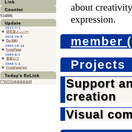
Link
about creativit
Counter
934886
expression.
Update
2013/7/2
研究室メンバー
member (
2010/10/9
Du-Wiki
2009/10/16
FrontPage
2009/8/5
更新ログ
Projects
2008/5/4
FrontPage(en)
Today's ExLink
Support a
[
7
|
6
|
5
|
5
|
4
|
4
|
4
|
4
|
4
|
4
]
creation
Visual co