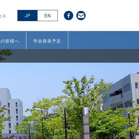
池研究室
facebook
contact
セス
JP
EN
生の皆様へ
学会発表予定