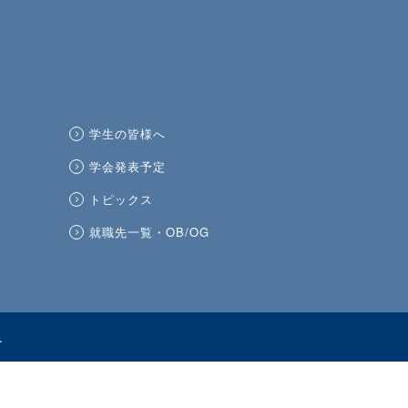
ST 環境・エネルギー領域 
学生の皆様へ
学会発表予定
トピックス
就職先一覧・OB/OG
.