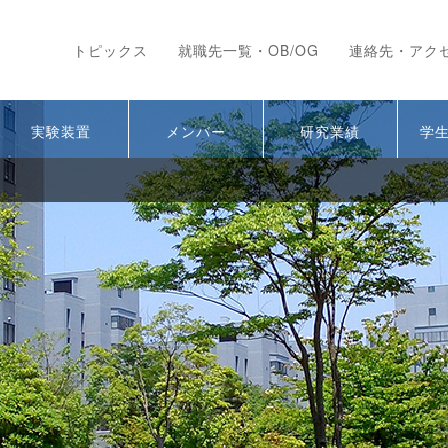
IST 次世代シリコン太陽電
トピックス
就職先一覧・OB/OG
連絡先・アク
実験装置
メンバー
研究業績
学