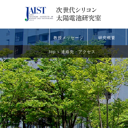
JA
教授メッセージ
研究概要
top
>
連絡先・アクセス