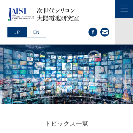
JAIST
toggl
navig
facebook
contact
JP
EN
トピックス一覧