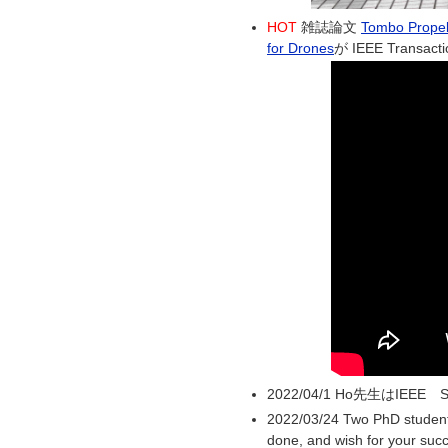
HOT
雑誌論文
Tombo Propel
for Drones
が IEEE Trans
2022/04/1 Ho先生はIEEE
2022/03/24 Two PhD student
done, and wish for your suc