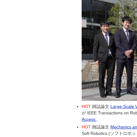
HOT
雑誌論文
Large-Scale V
が IEEE Transactions
Access
.
HOT
雑誌論文
Mechanics an
Soft Robotics (ソフト