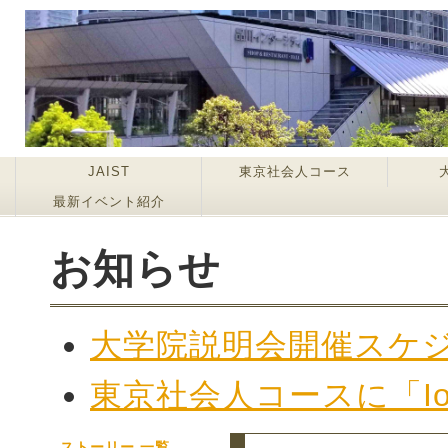
JAIST
東京社会人コース
最新イベント紹介
お知らせ
大学院説明会開催スケ
東京社会人コースに「I
ム」が２０２２年４月
ストーリー 一覧