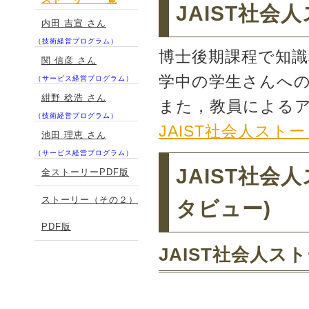
JAIST社会
内田 吉宣 さん
東京社会人コースに「
（技術経営プログラム）
博士後期課程で知
２２年４月に開設（新
関 信彦 さん
学中の学生さんへ
（サービス経営プログラム）
東京社会人コースに「
紺野 稔浩 さん
また，教員による
（技術経営プログラム）
JAIST社会人スト
成プログラム」が２０
池田 理恵 さん
（サービス経営プログラム）
す．
JAIST社会
全ストーリーPDF版
東京社会人コースとは
ストーリー（その２）
タビュー)
PDF版
２０２５年４月に開設
JAIST社会人ストー