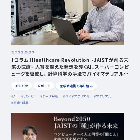
2022.5.27
【コラム】Healthcare Revolution ~JAISTが創る未
来の医療~ 人智を超えた発想を導くAI、スーパーコンピ
ュータを駆使し、 計算科学の手法でバイオマテリアル開
発に挑む サスティナブルイノベーション研究領域 准教
おしらせ
レポート
産学官連携の取り組み
授 本郷研太
AI
DX・ICT
データ解析
バイオマテリアル
マテリアル
医療・創薬