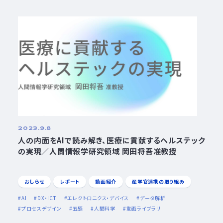
2023.9.8
人の内面をAIで読み解き、医療に貢献するヘルステック
の実現／人間情報学研究領域 岡田将吾准教授
おしらせ
レポート
動画紹介
産学官連携の取り組み
AI
DX・ICT
エレクトロニクス・デバイス
データ解析
プロセスデザイン
五感
人間科学
動画ライブラリ