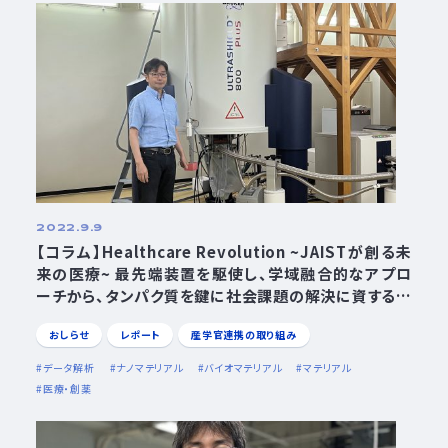
2022.9.9
【コラム】Healthcare Revolution ~JAISTが創る未
来の医療~ 最先端装置を駆使し、学域融合的なアプロ
ーチから、タンパク質を鍵に社会課題の解決に資する研
究を バイオ機能医工学研究領域 教授 大木進野
おしらせ
レポート
産学官連携の取り組み
データ解析
ナノマテリアル
バイオマテリアル
マテリアル
医療・創薬