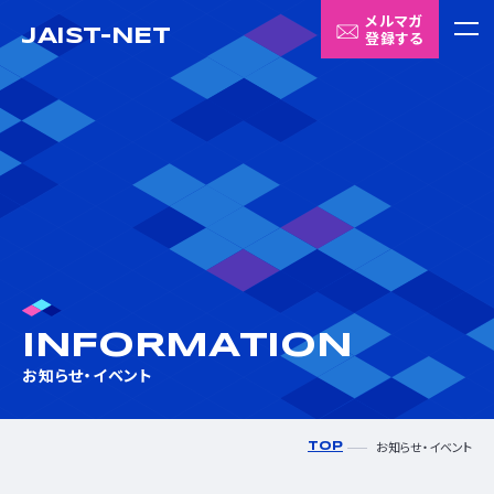
メルマガ
JAIST-NET
登録する
メニ
ABOUT US
JAIST-NETについて
INNOVATION SEEDS
イノベーションの「種」
MATCHING HUB
INFORMATION
Matching HUBについて
お知らせ・イベント
CONTACT
お知らせ・イベント
TOP
お問い合わせ