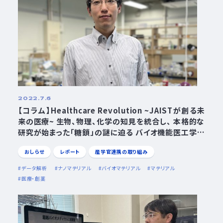
2022.7.6
【コラム】Healthcare Revolution ~JAISTが創る未
来の医療~ 生物、物理、化学の知見を統合し、 本格的な
研究が始まった「糖鎖」の謎に迫る バイオ機能医工学研
究領域 准教授 山口拓実
おしらせ
レポート
産学官連携の取り組み
データ解析
ナノマテリアル
バイオマテリアル
マテリアル
医療・創薬