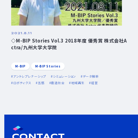
2021.8.11
◇M-BIP Stories Vol.3 2018年度 優秀賞 株式会社A
ctra/九州大学大学院
M-BIP
M-BIP Stories
アントレプレナーシップ
シミュレーション
データ解析
ロボティクス
五感
創造社会
地域再生
経営
CONTACT