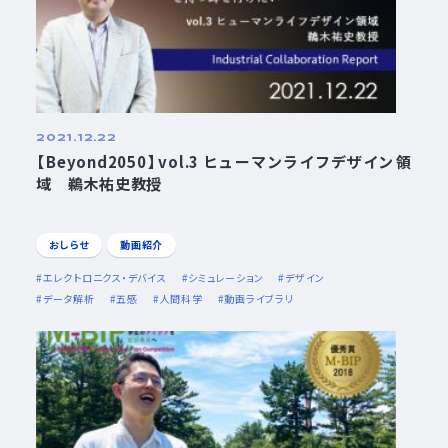
2021.12.22
【Beyond2050】vol.3 ヒューマンライフデザイン領
域 鵜木祐史教授
おしらせ
動画紹介
エレクトロニクス・デバイス
シミュレーション
デザイン
データ解析
五感
人間科学
動画ライブラリ