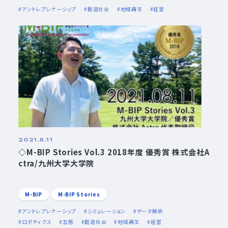
アントレプレナーシップ
創造社会
地域再生
経営
2021.8.11
◇M-BIP Stories Vol.3 2018年度 優秀賞 株式会社A
ctra/九州大学大学院
M-BIP
M-BIP Stories
アントレプレナーシップ
シミュレーション
データ解析
ロボティクス
五感
創造社会
地域再生
経営