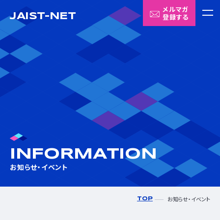
メルマガ
JAIST-NET
登録する
メニ
ABOUT US
JAIST-NETについて
INNOVATION SEEDS
イノベーションの「種」
MATCHING HUB
INFORMATION
Matching HUBについて
お知らせ・イベント
CONTACT
お知らせ・イベント
TOP
お問い合わせ