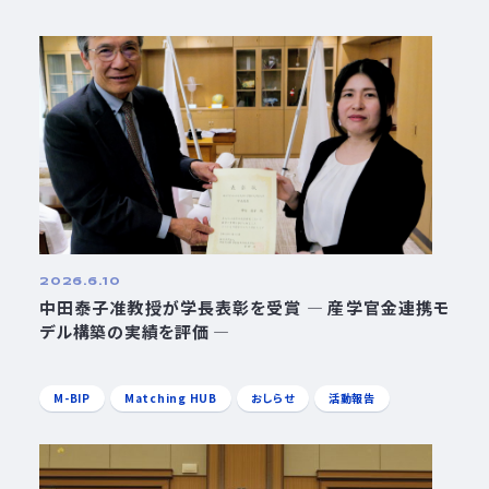
2026.6.10
中田泰子准教授が学長表彰を受賞 ― 産学官金連携モ
デル構築の実績を評価 ―
M-BIP
Matching HUB
おしらせ
活動報告