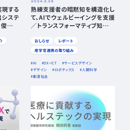
2024.3.28
実現する
熟練支援者の暗黙知を構造化し
出システ
て、AIでウェルビーイングを支援
池俊明教
／トランスフォーマティブ知識経
営研究領域 西村拓一教授
介
おしらせ
レポート
産学官連携の取り組み
AI
DX・ICT
サービスデザイン
デザイン
ロボティクス
人間科学
創造社会