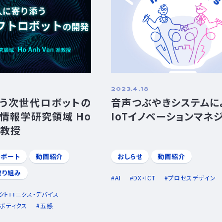
2023.4.18
う次世代ロボットの
音声つぶやきシステムによ
情報学研究領域 Ho
IoTイノベーションマネ
准教授
レポート
動画紹介
おしらせ
動画紹介
取り組み
AI
DX・ICT
プロセスデザイン
クトロニクス・デバイス
ボティクス
五感