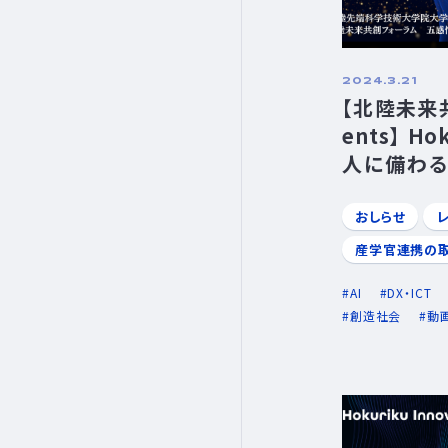
2024.3.21
【北陸未来共
ents】 Hok
人に備わる
解明 人に
X/生体機
おしらせ
×北菱電興
産学官連携の
AI
DX・ICT
創造社会
動