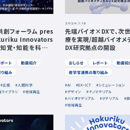
2024.1.18
創フォーラム pres
先端バイオ×DXで、次
uriku Innovators
療を実現/超越バイオメ
知覚・知能を科学で
DX研究拠点の開設
寄り添う五感情報D
能・感覚研究センター
レポート
動画紹介
おしらせ
レポート
動画紹
株式会社
取り組み
産学官連携の取り組み
五感
人間科学
AI
DX・ICT
シミュレーション
画ライブラリ
地域再生
デザイン
ナノマテリアル
バイオマテリアル
マテリアル
医
地域再生