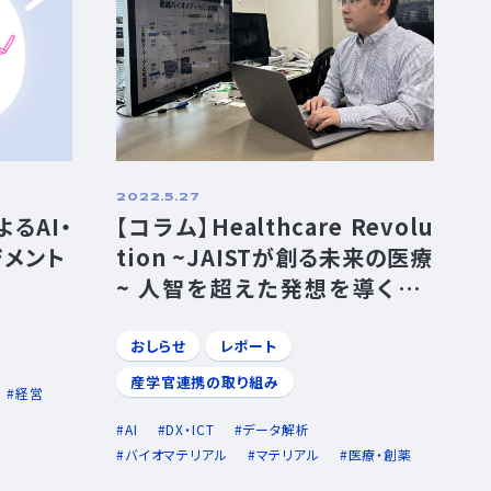
2022.5.27
るAI・
【コラム】Healthcare Revolu
ジメント
tion ~JAISTが創る未来の医療
~ 人智を超えた発想を導くAI、
スーパーコンピュータを駆使し、
計算科学の手法でバイオマテリ
おしらせ
レポート
アル開発に挑む サスティナブル
産学官連携の取り組み
経営
イノベーション研究領域 准教授
AI
DX・ICT
データ解析
本郷研太
バイオマテリアル
マテリアル
医療・創薬