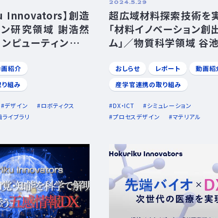
2024.5.29
u Innovators】創造
超広域材料探索技術を
ン研究領域 謝浩然
「材料イノベーション創
ンピューティング科
ム」／物質科学領域 谷
 井之上直也 准教授
授
動画紹介
おしらせ
レポート
動画紹
取り組み
産学官連携の取り組み
デザイン
ロボティクス
DX・ICT
シミュレーション
画ライブラリ
プロセスデザイン
マテリアル