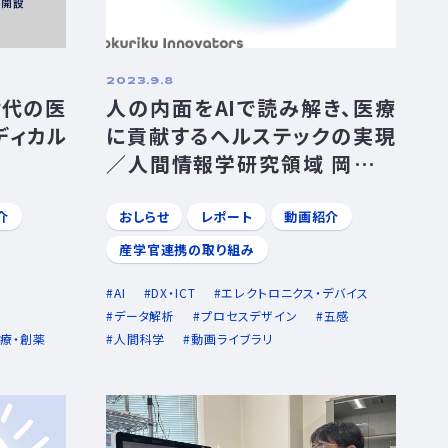
2023.9.8
世代の医
人の内面をAIで読み解き、医療
ディカル
に貢献するヘルステックの実現
／人間情報学研究領域 岡田将
吾准教授
介
おしらせ
レポート
動画紹介
産学官連携の取り組み
AI
DX・ICT
エレクトロニクス・デバイス
データ解析
プロセスデザイン
五感
療・創薬
人間科学
動画ライブラリ