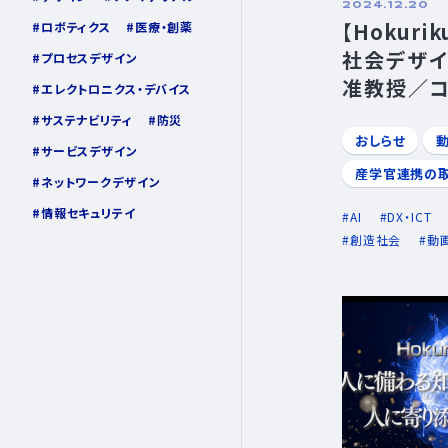
2024.12.20
【Hokurik
ロボティクス
医療・創薬
社会デザイ
プロセスデザイン
准教授／コ
エレクトロニクス・デバイス
学研究領域
サステナビリティ
防災
おしらせ
サービスデザイン
産学官連携の
ネットワークデザイン
情報セキュリテイ
AI
DX・ICT
創造社会
動