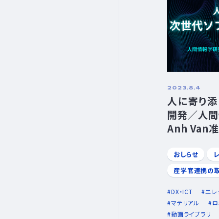
2023.8.4
人に寄り添
開発／人間
Anh Van
おしらせ
産学官連携の
DX・ICT
エレ
マテリアル
ロ
動画ライブラリ