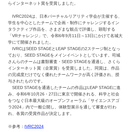
らインターネット賞を受賞しました。
学
IVRC2024は、日本バーチャルリアリティ学会が主催する、
学生を中心としたチームで企画・制作にチャレンジするイン
タラクティブ作品を、さまざまな観点で評価し、顕彰する
「VRチャレンジ」で、令和6年9月11日～13日にかけて名城大
学にて開催されました。
IVRCはSEED STAGEとLEAP STAGEの2ステージ制となっ
ており、SEED STAGEをメインイベントとしています。司城
さんらのチームは書類審査・SEED STAGEを通過し、さくら
インターネット賞（企業賞）を受賞しました。同賞は、作品
の完成度だけでなく優れたチームワークが高く評価され、授
与されたものです。
SEED STAGEを通過したチームの作品はLEAP STAGEに進
み、令和6年10月26・27日に東京で開催される、科学と社会
をつなぐ日本最大級のオープンフォーラム「サイエンスアゴ
ラ2024」内で一般公開し、体験型展示を通して審査が行わ
れ、各賞の受賞作品が決定します。
※参考：
IVRC2024