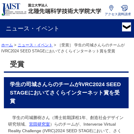
アクセス
資料請求
国
立
ニュース・イベント
大
学
ホーム
>
ニュース・イベント
> ［受賞］
学生の司城さんらのチームが
法
IVRC2024 SEED STAGEにおいてさくらインターネット賞を受賞
人
北
受賞
陸
先
端
学生の司城さんらのチームがIVRC2024 SEED
科
学
STAGEにおいてさくらインターネット賞を受
技
賞
術
大
学生の司城勝樹さん（博士前期課程1年、
創造社会デザイン
学
研究領域、
宮田研究室
）らのチームが、
Interverse Virtual
院
Reality Challenge (IVRC)2024 SEED STAGEにおいて、さく
大