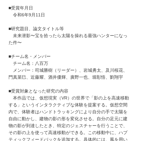
■受賞年月日
令和6年9月11日
■研究題目、論文タイトル等
未来潜影〜宝を拾ったら太陽を操れる最強ハンターになっ
た件〜
■チーム名・メンバー
チーム名：八百万
メンバー：司城勝樹（リーダー）、岩城勇太、及川桜花、
門真菜巳、近藤耀、酒井優輝、廣野一也、堀彰悟、劉翔宇
■受賞対象となった研究の内容
本作品では、仮想現実（VR）の世界で「影の上を高速移動
する」というインタラクティブな体験を提案する。仮想空間
内で、体験者はハンドトラッキングにより自分の手で太陽を
自由に動かし、建物の影の形を変化させる。自分の足元に建
物の影が到達したとき、特定のジェスチャーを行うことで、
その影の上を使って高速移動ができる。この移動中に、ハプ
ティックフィードバックを追加する。具体的には、風を用い