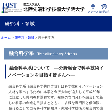
アクセス
資料請求
国
立
研究科・領域
大
学
ホーム
>
研究科・領域
>
融合科学系
法
人
北
融合科学系
Transdisciplinary Sciences
陸
先
端
融合科学系について —分野融合で科学技術イ
科
ノベーションを目指す皆さんへ—
学
技
融合科学系（融合科学共同専攻）は科学技術イノベーション
術
人材を輩出するために本学と金沢大学が協力して平成30年
大
に設立した共同教育課程です。複数の専門分野を融合して新
学
しい科学の創造を目指すとともに、多様な専門性と価値観に
院
触れることで自らを科学的知見・先端科学技術と複合的で俯
大