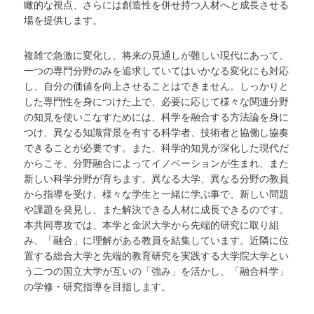
瞰的な視点、さらには創造性を併せ持つ人材へと成長させる
学
場を提供します。
複雑で急激に変化し、将来の見通しが難しい現代にあって、
一つの専門分野のみを追求していてはいかなる変化にも対応
し、自分の価値を向上させることはできません。しっかりと
した専門性を身につけた上で、必要に応じて様々な関連分野
の知見を使いこなすためには、科学を融合する方法論を身に
つけ、異なる知識背景を有する科学者、技術者と協働し協奏
できることが必要です。また、科学的知見が深化した現代だ
からこそ、分野融合によってイノベーションが生まれ、また
新しい科学分野が育ちます。異なる大学、異なる分野の教員
から指導を受け、様々な学生と一緒に学ぶ事で、新しい問題
や課題を発見し、また解決できる人材に成長できるのです。
本共同専攻では、本学と金沢大学から先端的研究に取り組
み、「融合」に理解がある教員を結集しています。近隣に位
置する総合大学と先端的教育研究を実践する大学院大学とい
う二つの国立大学が互いの「強み」を活かし、「融合科学」
の学修・研究指導を目指します。