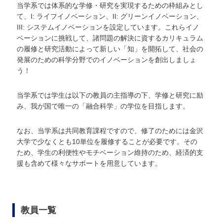
当学系では体系的な学修・研究を実現するための枠組みとし
て、I: ライフイノベーション、II: グリーンイノベーション、
III: システムイノベーションを設定しています。これらイノ
ベーションに挑戦して、諸問題の解決に資するカリキュラム
の履修と研究活動によって新しい「知」を開拓して、社会の
発展のための科学分野でのイノベーションを創出しましょ
う！
当学系では学生は以下の教員の主指導の下、学修と研究に励
み、我が国で唯一の「融合科学」の学位を目指します。
なお、当学系は共同教育課程ですので、修了のためには金沢
大学で少なくとも10単位を履修することが必要です。その
ため、学生の利便性やモチベーション維持のため、経済的支
援も含めて様々なサポートを用意しています。
教員一覧