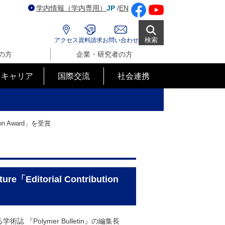
学内情報（学内専用）
JP
/
EN
検索
アクセス
資料請求
お問い合わせ
の方
企業・研究者の方
･キャリア
国際交流
社会連携
on Award」を受賞
itorial Contribution
る学術誌 『Polymer Bulletin』の編集長