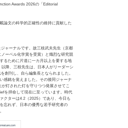
ion Awards 2026の「Editorial
載論文の科学的正確性の維持に貢献した
有したジャーナルです。故三枝武夫先生（京都
a（後にノーベル化学賞を受賞）と熾烈な研究競
するために片道に一カ月以上を要する地
た。以降、三枝先生は、日本人がリーダーシ
tin誌を創刊し、自ら編集長となられました。
い感銘を覚えました。その後同ジャーナ
三枝先生が灯された灯を守りつつ発展させてこ
Chiefを拝命して現在に至っています。時代
ターは4.2（2025）であり、今日も
を忘れず、日本の優秀な若手研究者の
。