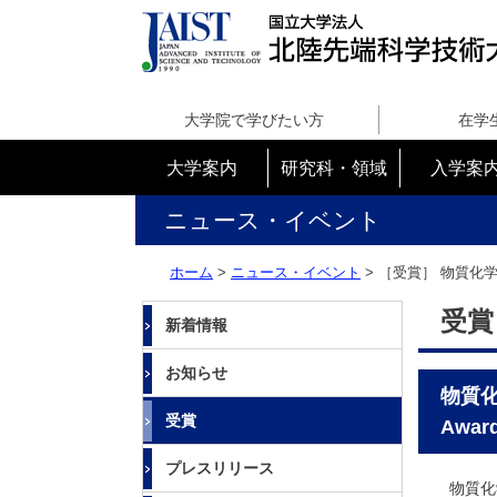
国
立
大学院で学びたい方
在学
大
学
大学案内
研究科・領域
入学案
法
人
ニュース・イベント
北
陸
ホーム
>
ニュース・イベント
> ［受賞］
物質化学フ
先
端
受賞
新着情報
科
学
お知らせ
技
物質化学
術
受賞
Awa
大
学
プレスリリース
院
物質化