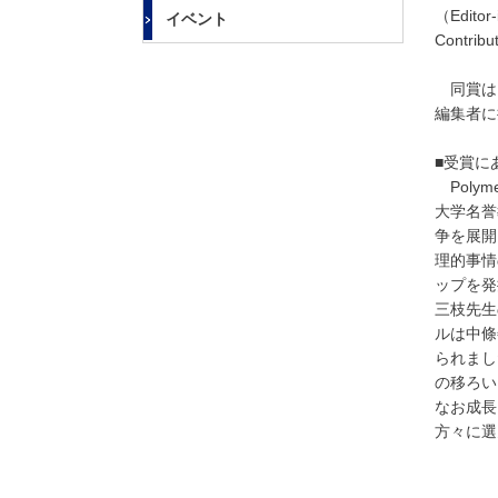
大
（Editor
イベント
学
Contri
同賞は
編集者に
■受賞に
Poly
大学名誉
争を展開
理的事情
ップを発
三枝先生
ルは中條
られまし
の移ろい
なお成長
方々に選