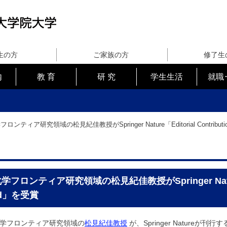
生の方
ご家族の方
修了生
内
教 育
研 究
学生生活
就職
ロンティア研究領域の松見紀佳教授がSpringer Nature「Editorial Contributi
フロンティア研究領域の松見紀佳教授がSpringer Nature「Ed
rd」を受賞
学フロンティア研究領域の
松見紀佳教授
が、Springer Natureが刊行す