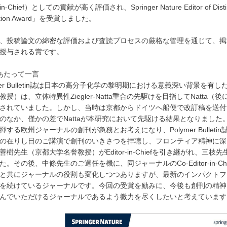
-in-Chief）としての貢献が高く評価され、Springer Nature Editor of Distinct
bution Award」を受賞しました。
、投稿論文の綿密な評価および査読プロセスの厳格な管理を通じて、掲
授与される賞です。
あたって一言
mer Bulletin誌は日本の高分子化学の黎明期における意義深い背景を
教授）は、立体特異性Ziegler-Natta重合の先駆けを目指してNatt
されていました。しかし、当時は京都からドイツへ船便で改訂稿を送付
のなか、僅かの差でNattaが本研究において先駆ける結果となりまし
揮する欧州ジャーナルの創刊が急務とお考えになり、Polymer Bulle
の在りし日のご講演で創刊のいきさつを拝聴し、フロンティア精神に深
善樹先生（京都大学名誉教授）がEditor-in-Chiefを引き継がれ、
た。その後、中條先生のご退任を機に、同ジャーナルのCo-Editor-in-
と共にジャーナルの役割も変化しつつありますが、最新のインパクトファク
を続けているジャーナルです。今回の受賞を励みに、今後も創刊の精神
んでいただけるジャーナルであるよう微力を尽くしたいと考えています