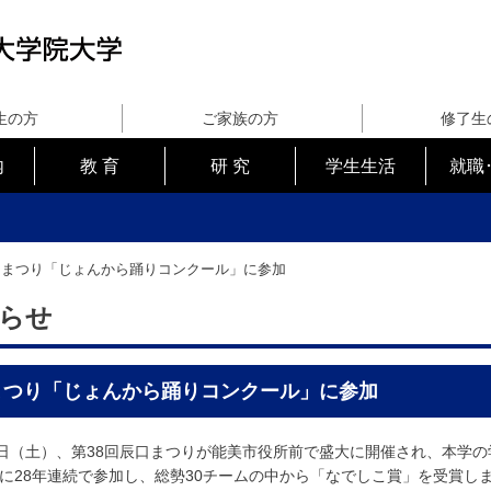
生の方
ご家族の方
修了生
内
教 育
研 究
学生生活
就職
口まつり「じょんから踊りコンクール」に参加
らせ
まつり「じょんから踊りコンクール」に参加
日（土）、第38回辰口まつりが能美市役所前で盛大に開催され、本学
に28年連続で参加し、総勢30チームの中から「なでしこ賞」を受賞し