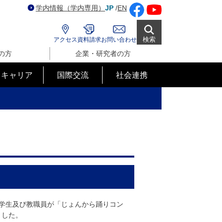
学内情報（学内専用）
JP
/
EN
検索
アクセス
資料請求
お問い合わせ
の方
企業・研究者の方
･キャリア
国際交流
社会連携
の学生及び教職員が「じょんから踊りコン
ました。