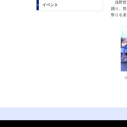
大
浅野哲夫
イベント
学
踊り、祭
祭りを楽