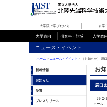
国
立
大学院で学びたい方
在学
大
学
大学案内
研究科・領域
入学案
法
人
ニュース・イベント
北
陸
ホーム
>
ニュース・イベント
> ［お知らせ］
辰
先
端
お知
新着情報
科
学
お知らせ
技
辰口
術
受賞
大
学
8月24
プレスリリース
院
クール」