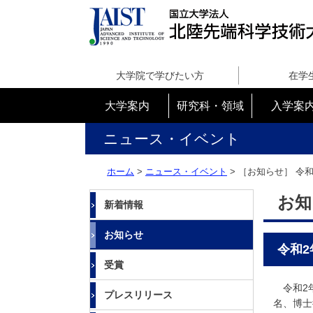
国
立
大学院で学びたい方
在学
大
学
大学案内
研究科・領域
入学案
法
人
ニュース・イベント
北
陸
ホーム
>
ニュース・イベント
> ［お知らせ］
令和
先
端
お知
新着情報
科
学
お知らせ
技
令和2
術
受賞
大
学
令和2年
プレスリリース
院
名、博士