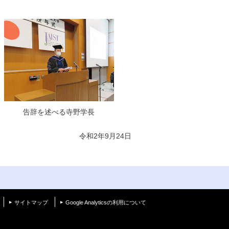
告辞を述べる寺野学長
令和2年9月24日
く
サイトマップ
Google Analyticsの利用について