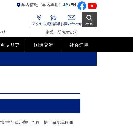
学内情報（学内専用）
JP
/
EN
検索
アクセス
資料請求
お問い合わせ
の方
企業・研究者の方
･キャリア
国際交流
社会連携
位記授与式が挙行され、博士前期課程38