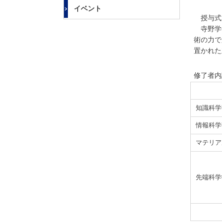
大
イベント
学
授与式
寺野学
術の力で
置かれた
修了者内
知識科学
情報科学
マテリア
先端科学