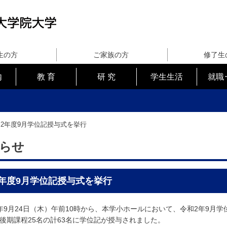
生の方
ご家族の方
修了生
内
教 育
研 究
学生生活
就職
2年度9月学位記授与式を挙行
らせ
年度9月学位記授与式を挙行
9月24日（木）午前10時から、本学小ホールにおいて、令和2年9月学
後期課程25名の計63名に学位記が授与されました。