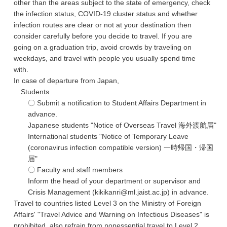
other than the areas subject to the state of emergency, check
the infection status, COVID-19 cluster status and whether
infection routes are clear or not at your destination then
consider carefully before you decide to travel. If you are
going on a graduation trip, avoid crowds by traveling on
weekdays, and travel with people you usually spend time
with.
In case of departure from Japan,
Students
〇 Submit a notification to Student Affairs Department in
advance.
Japanese students "Notice of Overseas Travel 海外渡航届"
International students "Notice of Temporary Leave
(coronavirus infection compatible version) 一時帰国・帰国
届"
〇 Faculty and staff members
Inform the head of your department or supervisor and
Crisis Management (kikikanri@ml.jaist.ac.jp) in advance.
Travel to countries listed Level 3 on the Ministry of Foreign
Affairs' "Travel Advice and Warning on Infectious Diseases" is
prohibited, also refrain from nonessential travel to Level 2.