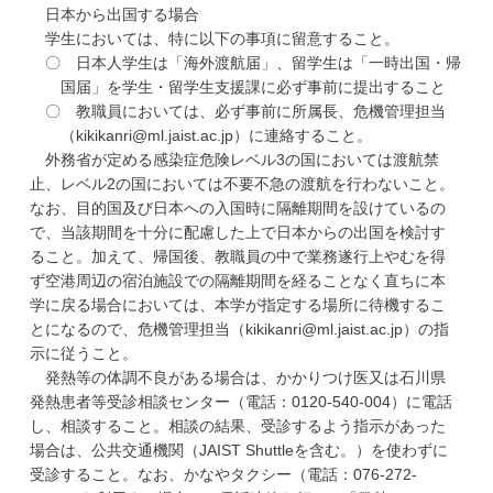
日本から出国する場合
学生においては、特に以下の事項に留意すること。
〇 日本人学生は「海外渡航届」、留学生は「一時出国・帰
国届」を学生・留学生支援課に必ず事前に提出すること
〇 教職員においては、必ず事前に所属長、危機管理担当
（kikikanri@ml.jaist.ac.jp）に連絡すること。
外務省が定める感染症危険レベル3の国においては渡航禁
止、レベル2の国においては不要不急の渡航を行わないこと。
なお、目的国及び日本への入国時に隔離期間を設けているの
で、当該期間を十分に配慮した上で日本からの出国を検討す
ること。加えて、帰国後、教職員の中で業務遂行上やむを得
ず空港周辺の宿泊施設での隔離期間を経ることなく直ちに本
学に戻る場合においては、本学が指定する場所に待機するこ
とになるので、危機管理担当（kikikanri@ml.jaist.ac.jp）の指
示に従うこと。
発熱等の体調不良がある場合は、かかりつけ医又は石川県
発熱患者等受診相談センター（電話：0120-540-004）に電話
し、相談すること。相談の結果、受診するよう指示があった
場合は、公共交通機関（JAIST Shuttleを含む。）を使わずに
受診すること。なお、かなやタクシー（電話：076-272-