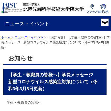
アクセス
資料請求
国
立
ニュース・イベント
大
学
ホーム
>
ニュース・イベント
> ［お知らせ］
【学生・教職員の皆様へ】学
法
長メッセージ 新型コロナウイルス感染症対策について（令和3年3月8日更
人
新）
北
陸
お知らせ
先
端
科
【学生・教職員の皆様へ】学長メッセージ
学
技
新型コロナウイルス感染症対策について（令
術
和3年3月8日更新）
大
学
学生・教職員の皆様へ
院
大