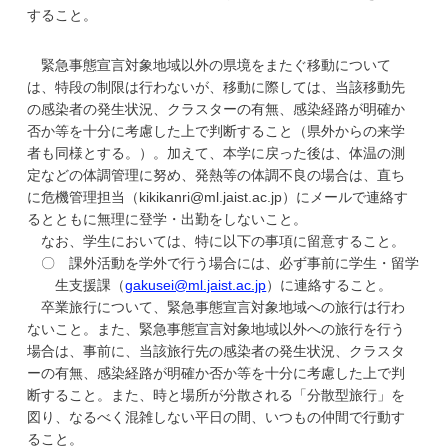
すること。
緊急事態宣言対象地域以外の県境をまたぐ移動について
は、特段の制限は行わないが、移動に際しては、当該移動先
の感染者の発生状況、クラスターの有無、感染経路が明確か
否か等を十分に考慮した上で判断すること（県外からの来学
者も同様とする。）。加えて、本学に戻った後は、体温の測
定などの体調管理に努め、発熱等の体調不良の場合は、直ち
に危機管理担当（kikikanri@ml.jaist.ac.jp）にメールで連絡す
るとともに無理に登学・出勤をしないこと。
なお、学生においては、特に以下の事項に留意すること。
〇 課外活動を学外で行う場合には、必ず事前に学生・留学
生支援課（
gakusei@ml.jaist.ac.jp
）に連絡すること。
卒業旅行について、緊急事態宣言対象地域への旅行は行わ
ないこと。また、緊急事態宣言対象地域以外への旅行を行う
場合は、事前に、当該旅行先の感染者の発生状況、クラスタ
ーの有無、感染経路が明確か否か等を十分に考慮した上で判
断すること。また、時と場所が分散される「分散型旅行」を
図り、なるべく混雑しない平日の間、いつもの仲間で行動す
ること。