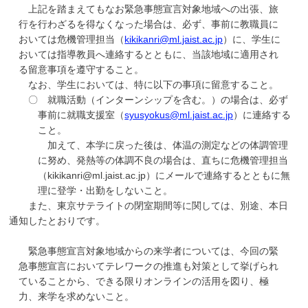
上記を踏まえてもなお緊急事態宣言対象地域への出張、旅
行を行わざるを得なくなった場合は、必ず、事前に教職員に
おいては危機管理担当（
kikikanri@ml.jaist.ac.jp
）に、学生に
おいては指導教員へ連絡するとともに、当該地域に適用され
る留意事項を遵守すること。
なお、学生においては、特に以下の事項に留意すること。
〇 就職活動（インターンシップを含む。）の場合は、必ず
事前に就職支援室（
syusyokus@ml.jaist.ac.jp
）に連絡する
こと。
加えて、本学に戻った後は、体温の測定などの体調管理
に努め、発熱等の体調不良の場合は、直ちに危機管理担当
（kikikanri@ml.jaist.ac.jp）にメールで連絡するとともに無
理に登学・出勤をしないこと。
また、東京サテライトの閉室期間等に関しては、別途、本日
通知したとおりです。
緊急事態宣言対象地域からの来学者については、今回の緊
急事態宣言においてテレワークの推進も対策として挙げられ
ていることから、できる限りオンラインの活用を図り、極
力、来学を求めないこと。