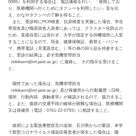
0085）を利用する場合は、電話連絡を行い、「発熱してお
り、医療機関へ行くためにタクシーを利用したい」旨を伝
え、かなやタクシーの了解を得ること。
また、受診時にPCR検査、抗原検査を実施した場合、学生
寄宿舎及び職員宿舎入居者にあっては、クラスター化防止の
ため、直接自室には戻れず、大学が指定する待機場所に入室
することになるので、現金、健康保険証、着替え・パジャ
マ、携帯電話（充電器含む。）等の身の回り品を持参するこ
と。受診の結果は、必ず危機管理担当
（kikikanri@ml.jaist.ac.jp）に連絡し、その指示を受けるこ
と。
陽性であった場合は、危機管理担当
（kikikanri@ml.jaist.ac.jp）及び保健所から行動履歴（日時、
場所、行動内容、接触者等）が確認されるので、協力するこ
と。また、復路の交通手段の確保が困難な場合は、医療機関
又は保健所（電話：0761-22-0793）に相談すること。
政府による緊急事態宣言の追加、石川県からの要請、本学
で新型コロナウイルス感染症罹患者が発生した場合は、随