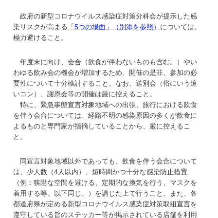
政府の新型コロナウイルス感染症対策分科会が提示した感
染リスクが高まる
「5つの場面」（別添を参照）
については、
極力避けること。
年度末に向け、会合（飲食が伴わないものも含む。）やい
わゆる飲み会の機会が増加するため、開催の是非、参加の必
要性について十分検討すること。なお、送別会（俗にいう追
いコン）、謝恩会等の開催は厳に控えること。
特に、緊急事態宣言対象地域への出張、旅行における飲食
を伴う会合については、経路不明の感染原因の多くが飲食に
よるものと専門家が指摘していることから、厳に控えるこ
と。
同宣言対象地域以外であっても、飲食を伴う会合について
は、少人数（4人以内）、短時間かつ十分な感染防止措置
（例：狭隘な空間を避ける、定期的な換気を行う、マスクを
着用する等。以下同じ。）を講じた上で行うこと。また、各
都道府県が定める新型コロナウイルス感染症対策取組宣言を
遵守している旨のステッカー等が掲示されている店舗を利用