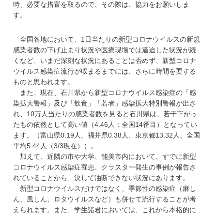
時、必要な措置を取るので、その際は、協力をお願いしま
す。
全国各地において、1日当たりの新型コロナウイルスの新規
感染者数の下げ止まり状況や医療現場では逼迫した状況が続
くなど、いまだ深刻な状況にあることは否めず、新型コロナ
ウイルス感染症流行が収まるまでには、さらに時間を要する
ものと思われます。
また、現在、石川県から新型コロナウイルス感染症の「感
染拡大警報」及び「飲食」「若者」感染拡大特別警報が出さ
れ、10万人当たりの感染者数を見ると石川県は、若干下がっ
たもの依然として高い値（4.46人：全国14番目）となってい
ます。（富山県0.19人、福井県0.38人、東京都13.32人、全国
平均5.44人（3/3現在））。
加えて、近隣の市や大学、能美市内において、すでに新型
コロナウイルス感染症罹患、クラスター発生の事例が報告さ
れていることから、決して油断できない状況にあります。
新型コロナウイルスだけではなく、季節性の感染症（麻し
ん、風しん、ロタウイルスなど）も併せて流行することが考
えられます。また、学生諸君においては、これから本格的に