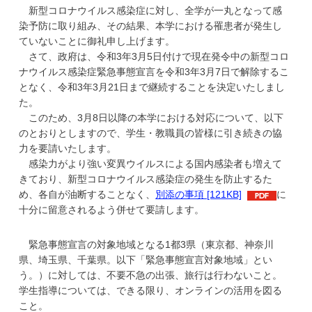
学
新型コロナウイルス感染症に対し、全学が一丸となって感
染予防に取り組み、その結果、本学における罹患者が発生し
ていないことに御礼申し上げます。
さて、政府は、令和3年3月5日付けで現在発令中の新型コロ
ナウイルス感染症緊急事態宣言を令和3年3月7日で解除するこ
となく、令和3年3月21日まで継続することを決定いたしまし
た。
このため、3月8日以降の本学における対応について、以下
のとおりとしますので、学生・教職員の皆様に引き続きの協
力を要請いたします。
感染力がより強い変異ウイルスによる国内感染者も増えて
きており、新型コロナウイルス感染症の発生を防止するた
め、各自が油断することなく、
別添の事項 [121KB]
に
十分に留意されるよう併せて要請します。
緊急事態宣言の対象地域となる1都3県（東京都、神奈川
県、埼玉県、千葉県。以下「緊急事態宣言対象地域」とい
う。）に対しては、不要不急の出張、旅行は行わないこと。
学生指導については、できる限り、オンラインの活用を図る
こと。