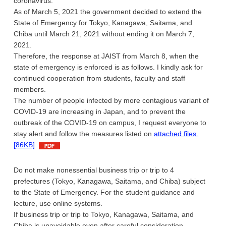
coronavirus.
As of March 5, 2021 the government decided to extend the
State of Emergency for Tokyo, Kanagawa, Saitama, and
Chiba until March 21, 2021 without ending it on March 7,
2021.
Therefore, the response at JAIST from March 8, when the
state of emergency is enforced is as follows. I kindly ask for
continued cooperation from students, faculty and staff
members.
The number of people infected by more contagious variant of
COVID-19 are increasing in Japan, and to prevent the
outbreak of the COVID-19 on campus, I request everyone to
stay alert and follow the measures listed on
attached files.
[86KB]
Do not make nonessential business trip or trip to 4
prefectures (Tokyo, Kanagawa, Saitama, and Chiba) subject
to the State of Emergency. For the student guidance and
lecture, use online systems.
If business trip or trip to Tokyo, Kanagawa, Saitama, and
Chiba is unavoidable even after careful consideration.