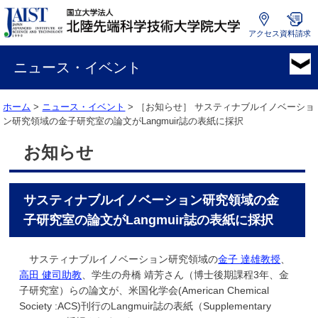
アクセス
資料請求
国
立
ニュース・イベント
大
学
ホーム
>
ニュース・イベント
> ［お知らせ］
サスティナブルイノベーショ
法
ン研究領域の金子研究室の論文がLangmuir誌の表紙に採択
人
北
お知らせ
陸
先
端
サスティナブルイノベーション研究領域の金
科
学
子研究室の論文がLangmuir誌の表紙に採択
技
術
サスティナブルイノベーション研究領域の
金子 達雄教授
、
大
高田 健司助教
、学生の舟橋 靖芳さん（博士後期課程3年、金
学
子研究室）らの論文が、米国化学会(American Chemical
院
Society :ACS)刊行のLangmuir誌の表紙（Supplementary
大