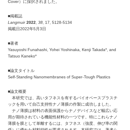
Cover）に採択されました。
学
■掲載誌
Langmuir
2022
,
38
, 17, 5128-5134
掲載日2022年5月3日
■著者
Yasuyoshi Funahashi, Yohei Yoshinaka, Kenji Takada*, and
Tatsuo Kaneko*
■論文タイトル
Self-Standing Nanomembranes of Super-Tough Plastics
■論文概要
本研究では、高いタフネスを有するバイオベースプラスチ
ックを用いて自己支持性ナノ薄膜の作製に成功しました。
ナノ薄膜は材料の表面保護からナノデバイスなど幅広い応
用が期待されている機能性材料の一つです。特にこれらナノ
薄膜を膜として単離するには、タフネス（強度、伸び率の関
係）に優れた材料特性が要求されます。本研究では、著者ら