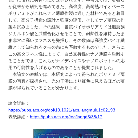
が従来から研究を進めてきた、高強度、高耐熱バイオベース
ポリアミドがこれらナノ薄膜作製に適した材料であると着目
して、高分子構造の設計と強度の評価、そしてナノ薄膜の作
製を試みました。その結果、当該バイオポリアミドは脂肪族
ジカルボン酸と共重合化させることで、耐熱性を維持したま
ま非常に高いタフネスを発揮し、その数値は高強度バイオ繊
維として知られるクモの糸にも匹敵するものでした。さらに
この高タフネス性によって、自己支持性のナノ薄膜を単離す
ることができ、これらがナノデバイスやナノロボットへの応
用の可能性を広げるものであることが提案されました。
本論文の表紙では、本研究によって得られたポリアミド薄
膜の写真が採択され、光の干渉により虹色に見えるほどの薄
膜が得られていることが分かります。
論文詳細：
https://pubs.acs.org/doi/10.1021/acs.langmuir.1c02193
表紙詳細：
https://pubs.acs.org/toc/langd5/38/17