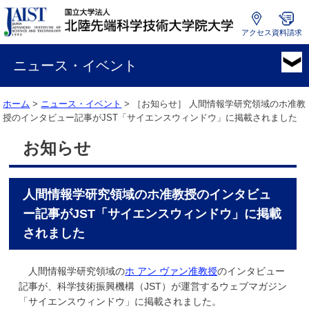
アクセス
資料請求
国
立
ニュース・イベント
大
学
ホーム
>
ニュース・イベント
> ［お知らせ］
人間情報学研究領域のホ准教
法
授のインタビュー記事がJST「サイエンスウィンドウ」に掲載されました
人
北
お知らせ
陸
先
端
人間情報学研究領域のホ准教授のインタビュ
科
学
ー記事がJST「サイエンスウィンドウ」に掲載
技
されました
術
大
人間情報学研究領域の
ホ アン ヴァン准教授
のインタビュー
学
記事が、科学技術振興機構（JST）が運営するウェブマガジン
院
「サイエンスウィンドウ」に掲載されました。
大