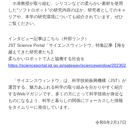
ホ准教授が取り組む、シリコンなどの柔らかい素材を使用
学
した"ソフトロボット"の研究内容のほか、研究者としてのキャ
リアや、本学の研究環境についても紹介されています。ぜひ
ご覧ください。
インタビュー記事はこちら（外部リンク）
JST Science Portal「サイエンスウィンドウ」特集記事【海を
越えてきた研究者たち】
柔らかいロボットで人と協働する社会を
https://scienceportal.jst.go.jp/gateway/sciencewindow/20230215_
「サイエンスウィンドウ」は、科学技術振興機構（JST）が
運営する、魅力あふれる科学の取り組みを分かりやすく紹介
するWebマガジンです。多くの方にとって科学技術が身近な
ものになるよう、科学と暮らしの関係にフォーカスした情報
をタイムリーに発信しています。
令和5年2月17日