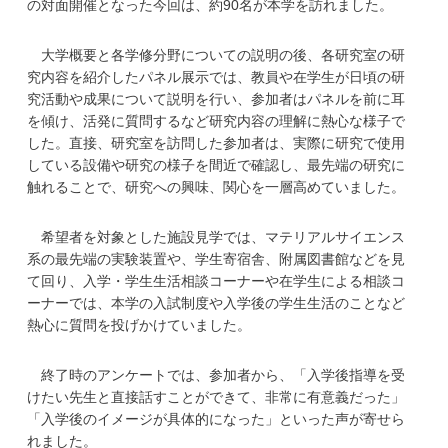
の対面開催となった今回は、約90名が本学を訪れました。
学
大学概要と各学修分野についての説明の後、各研究室の研
究内容を紹介したパネル展示では、教員や在学生が日頃の研
究活動や成果について説明を行い、参加者はパネルを前に耳
を傾け、活発に質問するなど研究内容の理解に熱心な様子で
した。直接、研究室を訪問した参加者は、実際に研究で使用
している設備や研究の様子を間近で確認し、最先端の研究に
触れることで、研究への興味、関心を一層高めていました。
希望者を対象とした施設見学では、マテリアルサイエンス
系の最先端の実験装置や、学生寄宿舎、附属図書館などを見
て回り、入学・学生生活相談コーナーや在学生による相談コ
ーナーでは、本学の入試制度や入学後の学生生活のことなど
熱心に質問を投げかけていました。
終了時のアンケートでは、参加者から、「入学後指導を受
けたい先生と直接話すことができて、非常に有意義だった」
「入学後のイメージが具体的になった」といった声が寄せら
れました。