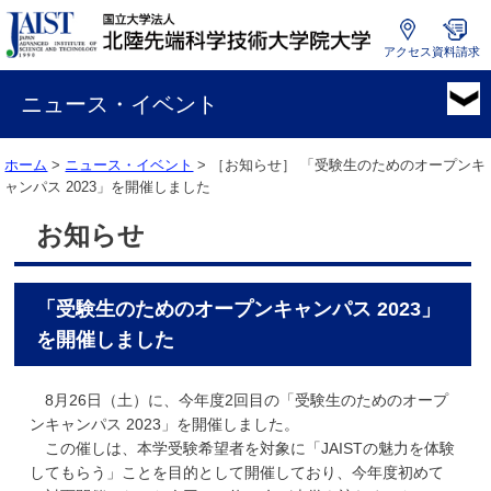
アクセス
資料請求
国
立
ニュース・イベント
大
学
ホーム
>
ニュース・イベント
> ［お知らせ］
「受験生のためのオープンキ
法
ャンパス 2023」を開催しました
人
北
お知らせ
陸
先
端
「受験生のためのオープンキャンパス 2023」
科
学
を開催しました
技
術
8月26日（土）に、今年度2回目の「受験生のためのオープ
大
ンキャンパス 2023」を開催しました。
学
この催しは、本学受験希望者を対象に「JAISTの魅力を体験
院
してもらう」ことを目的として開催しており、今年度初めて
大