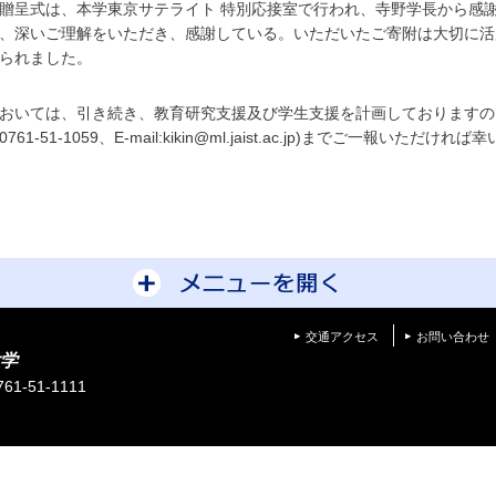
呈式は、本学東京サテライト 特別応接室で行われ、寺野学長から感
、深いご理解をいただき、感謝している。いただいたご寄附は大切に活
られました。
おいては、引き続き、教育研究支援及び学生支援を計画しておりますの
61-51-1059、E-mail:kikin@ml.jaist.ac.jp)までご一報いただけれ
サイトマップを開
交通アクセス
お問い合わせ
学
1-51-1111