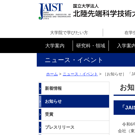
国
立
大学院で学びたい方
在学
大
学
大学案内
研究科・領域
入学案
法
人
ニュース・イベント
北
陸
ホーム
>
ニュース・イベント
> ［お知らせ］
「J
先
端
お知
新着情報
科
学
お知らせ
技
「JA
術
受賞
大
学
令和6年
プレスリリース
院
会社（東