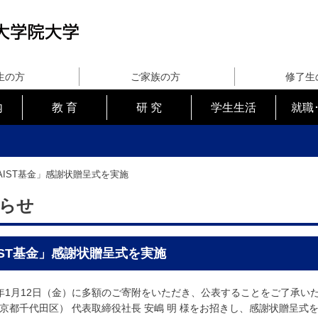
生の方
ご家族の方
修了生
内
教 育
研 究
学生生活
就職
AIST基金」感謝状贈呈式を実施
らせ
IST基金」感謝状贈呈式を実施
1月12日（金）に多額のご寄附をいただき、公表することをご了承い
京都千代田区） 代表取締役社長 安嶋 明 様をお招きし、感謝状贈呈式