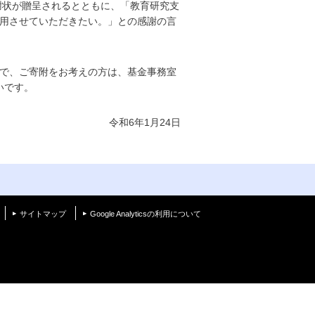
謝状が贈呈されるとともに、「教育研究支
用させていただきたい。」との感謝の言
で、ご寄附をお考えの方は、基金事務室
ば幸いです。
令和6年1月24日
く
サイトマップ
Google Analyticsの利用について