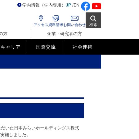
学内情報（学内専用）
JP
/
EN
検索
アクセス
資料請求
お問い合わせ
の方
企業・研究者の方
･キャリア
国際交流
社会連携
ただいた日本みらいホールディングス株式
を実施しました。