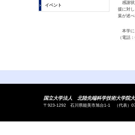
大
感謝状贈
イベント
学
援に対し
葉が述べ
本学に
（電話：07
国立大学法人 北陸先端科学技術大学院大
〒923-1292 石川県能美市旭台1-1
（代表）076