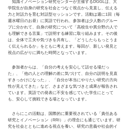
知識イノベーション研究センターが主催するDGGLは、大
学
学院生が自身の研究を社会とつなぐ視点から見直し、伝える
力と対話力を育む対話型セッションです。活動は週に1回（毎
週水曜日のお昼）に英語で行われ、参加者は少人数のグルー
プに分かれて、自身の研究について「高校生や異分野の人で
も理解できる言葉」で説明する練習に取り組みます。その後
は、全体で工夫や気づきを共有し、「どうしたらもっとうま
く伝えられるか」をともに考えます。毎回が、新しい発見と
視点の広がりに満ちた時間となっています。
参加者からは、「自分の考えを安心して話せる場だっ
た」、「他の人との理解の差に気づけて、自分の説明を見直
すきっかけになった」、「自分が本当にやりたい研究の方向
性が見えてきた」など、さまざまな気づきと成果が報告され
ています。英語での発表に不安を感じていた学生にとって
も、安心して挑戦できる場となっています。
さらにこの活動は、国際的に重要視されている「責任ある
研究とイノベーション（RRI）」の理念にも通じています。研
究を社会とともに進める視点を養い、研究の意義や社会的イ