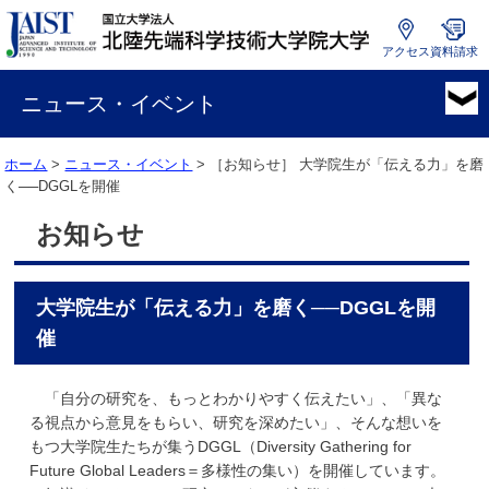
アクセス
資料請求
国
立
ニュース・イベント
大
学
ホーム
>
ニュース・イベント
> ［お知らせ］
大学院生が「伝える力」を磨
法
く──DGGLを開催
人
北
お知らせ
陸
先
端
大学院生が「伝える力」を磨く──DGGLを開
科
学
催
技
術
「自分の研究を、もっとわかりやすく伝えたい」、「異な
大
る視点から意見をもらい、研究を深めたい」、そんな想いを
学
もつ大学院生たちが集うDGGL（Diversity Gathering for
院
Future Global Leaders＝多様性の集い）を開催しています。
大