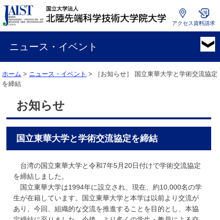
アクセス
資料請求
国
立
ニュース・イベント
大
学
ホーム
>
ニュース・イベント
> ［お知らせ］
国立東華大学と学術交流協定
法
を締結
人
北
お知らせ
陸
先
端
国立東華大学と学術交流協定を締結
科
学
技
台湾の国立東華大学と令和7年5月20日付けで学術交流協定
術
を締結しました。
大
国立東華大学は1994年に設立され、現在、約10,000名の学
学
生が在籍しています。国立東華大学と本学は以前より交流が
院
あり、今回、組織的な交流を推進することを目的とし、本協
大
定締結に至りました。今後、より多くの学生・教員による交