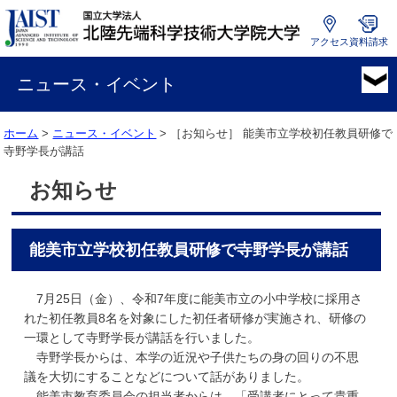
アクセス
資料請求
国
立
ニュース・イベント
大
学
ホーム
>
ニュース・イベント
> ［お知らせ］
能美市立学校初任教員研修で
法
寺野学長が講話
人
北
お知らせ
陸
先
端
能美市立学校初任教員研修で寺野学長が講話
科
学
技
7月25日（金）、令和7年度に能美市立の小中学校に採用さ
術
れた初任教員8名を対象にした初任者研修が実施され、研修の
大
一環として寺野学長が講話を行いました。
学
寺野学長からは、本学の近況や子供たちの身の回りの不思
院
議を大切にすることなどについて話がありました。
大
能美市教育委員会の担当者からは、「受講者にとって貴重