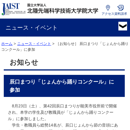
アクセス
資料請求
国
立
ニュース・イベント
大
学
ホーム
>
ニュース・イベント
> ［お知らせ］
辰口まつり「じょんから踊り
法
コンクール」に参加
人
北
お知らせ
陸
先
端
辰口まつり「じょんから踊りコンクール」に
科
学
参加
技
術
8月23日（土）、第42回辰口まつりが能美市役所前で開催
大
され、本学の学生及び教職員が「じょんから踊りコンクー
学
ル」に参加しました。
院
学生・教職員ら総勢14名が、辰口じょんから節の音頭にあ
大