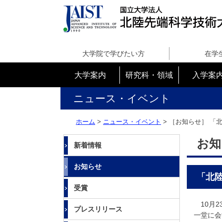
国
立
大学院で学びたい方
在学
大
学
大学案内
研究科・領域
入学案
法
人
ニュース・イベント
北
陸
ホーム
>
ニュース・イベント
> ［お知らせ］
「北
先
端
お知
新着情報
科
学
お知らせ
技
「北陸
術
受賞
大
学
10月2
プレスリリース
院
一堂に会