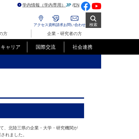
学内情報（学内専用）
JP
/
EN
検索
アクセス
資料請求
お問い合わせ
の方
企業・研究者の方
･キャリア
国際交流
社会連携
にて、北陸三県の企業・大学・研究機関が
催されました。