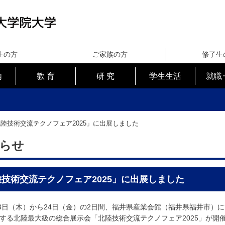
生の方
ご家族の方
修了生
内
教 育
研 究
学生生活
就職
陸技術交流テクノフェア2025」に出展しました
らせ
技術交流テクノフェア2025」に出展しました
3日（木）から24日（金）の2日間、福井県産業会館（福井県福井市）
する北陸最大級の総合展示会「北陸技術交流テクノフェア2025」が開