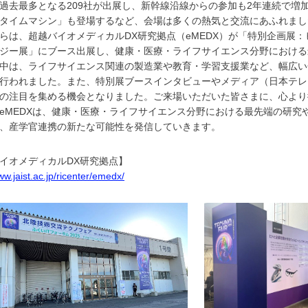
去最多となる209社が出展し、新幹線沿線からの参加も2年連続で増
タイムマシン」も登場するなど、会場は多くの熱気と交流にあふれまし
は、超越バイオメディカルDX研究拠点（eMEDX）が「特別企画展
ジー展」にブース出展し、健康・医療・ライフサイエンス分野における
中は、ライフサイエンス関連の製造業や教育・学習支援業など、幅広い
行われました。また、特別展ブースインタビューやメディア（日本テレ
の注目を集める機会となりました。ご来場いただいた皆さまに、心より
MEDXは、健康・医療・ライフサイエンス分野における最先端の研究
、産学官連携の新たな可能性を発信していきます。
イオメディカルDX研究拠点】
ww.jaist.ac.jp/ricenter/emedx/