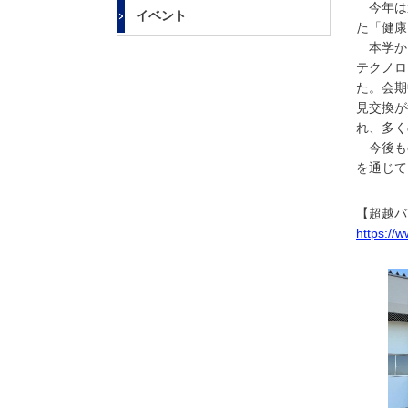
大
今年は過
イベント
学
た「健康
本学から
テクノロ
た。会期
見交換が
れ、多く
今後もe
を通じて
【超越バ
https://w