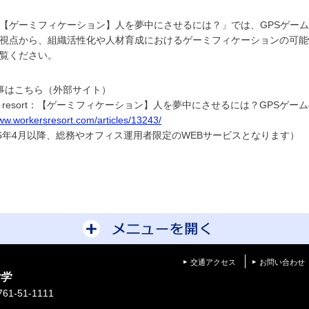
ゲーミフィケーション】人を夢中にさせるには？」では、GPSゲーム
視点から、組織活性化や人材育成におけるゲーミフィケーションの可能
覧ください。
事はこちら（外部サイト）
er's resort：【ゲーミフィケーション】人を夢中にさせるには？GPS
www.workersresort.com/articles/13243/
26年4月以降、総務やオフィス運用者限定のWEBサービスとなります）
サイトマップを開
交通アクセス
お問い合わせ
学
1-51-1111