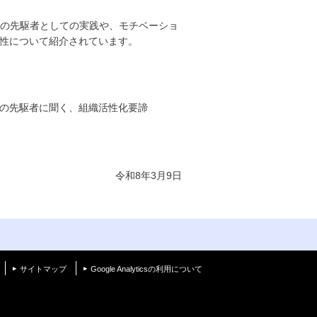
の先駆者としての実践や、モチベーショ
性について紹介されています。
ゲームの先駆者に聞く、組織活性化要諦
令和
8
年
3
月
9
日
く
サイトマップ
Google Analyticsの利用について