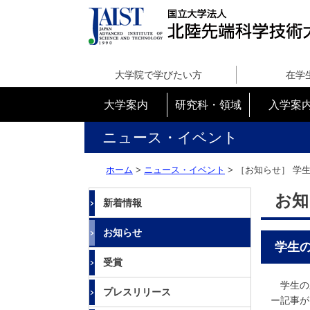
国
立
大学院で学びたい方
在学
大
学
大学案内
研究科・領域
入学案
法
人
ニュース・イベント
北
陸
ホーム
>
ニュース・イベント
> ［お知らせ］
学生
先
端
お知
新着情報
科
学
お知らせ
技
学生の
術
受賞
大
学
学生の殿
プレスリリース
院
ー記事が