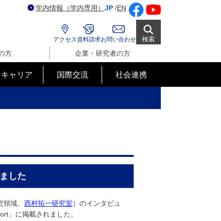
学内情報（学内専用）
JP
/
EN
検索
アクセス
資料請求
お問い合わせ
の方
企業・研究者の方
･キャリア
国際交流
社会連携
れました
究領域、
西村拓一研究室
）のインタビュ
sort」に掲載されました。