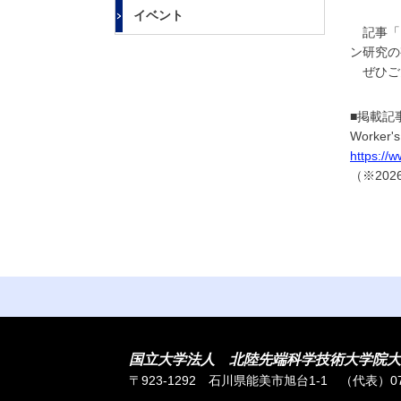
大
イベント
学
記事「【
ン研究の
ぜひご
■掲載記
Work
https://
（※20
国立大学法人 北陸先端科学技術大学院大
〒923-1292 石川県能美市旭台1-1
（代表）076