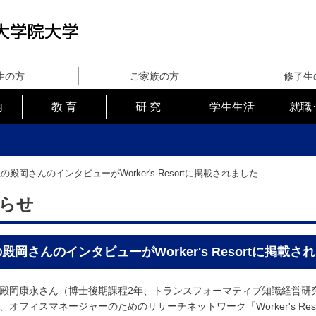
生の方
ご家族の方
修了生
内
教 育
研 究
学生生活
就職
の殿岡さんのインタビューがWorker's Resortに掲載されました
らせ
殿岡さんのインタビューがWorker's Resortに掲載さ
岡康永さん（博士後期課程2年、トランスフォーマティブ知識経営研
、オフィスマネージャーのためのリサーチネットワーク「Worker's Re