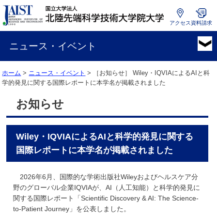
アクセス
資料請求
国
立
ニュース・イベント
大
学
ホーム
>
ニュース・イベント
> ［お知らせ］
Wiley・IQVIAによるAIと科
法
学的発見に関する国際レポートに本学名が掲載されました
人
北
お知らせ
陸
先
端
Wiley・IQVIAによるAIと科学的発見に関する
科
学
国際レポートに本学名が掲載されました
技
術
2026年6月、国際的な学術出版社Wileyおよびヘルスケア分
大
野のグローバル企業IQVIAが、AI（人工知能）と科学的発見に
学
関する国際レポート「Scientific Discovery & AI: The Science-
院
to-Patient Journey」を公表しました。
大