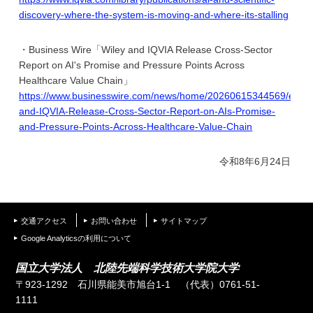
discovery-where-the-system-is-moving-and-where-its-stalling
・Business Wire「Wiley and IQVIA Release Cross-Sector
Report on AI's Promise and Pressure Points Across
Healthcare Value Chain」
https://www.businesswire.com/news/home/20260615344569/en/Wi
and-IQVIA-Release-Cross-Sector-Report-on-AIs-Promise-
and-Pressure-Points-Across-Healthcare-Value-Chain
令和8年6月24日
交通アクセス
お問い合わせ
サイトマップ
Google Analyticsの利用について
国立大学法人 北陸先端科学技術大学院大学
〒923-1292 石川県能美市旭台1-1
（代表）0761-51-
1111