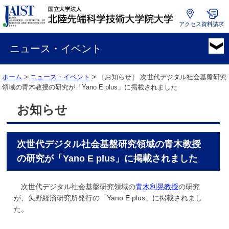
アクセス
資料請求
国
立
ニュース・イベント
大
学
ホーム
>
ニュース・イベント
> ［お知らせ］
次世代デジタル社会基盤研究
法
領域の青木教授の研究が「Yano E plus」に掲載されました
人
北
お知らせ
陸
先
端
次世代デジタル社会基盤研究領域の青木教授
科
学
の研究が「Yano E plus」に掲載されました
技
術
次世代デジタル社会基盤研究領域の
青木利晃教授
の研究
大
が、矢野経済研究所発行の「Yano E plus」に掲載されまし
学
た。
院
大