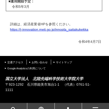
■運用開始予定：
令和5年3月
詳細は、経済産業省HPを参照ください。
https://j-innovation.meti.go.jp/innopla_saitakukekka
令和4年4月7日
交通アクセス
お問い合わせ
サイトマップ
Google Analyticsの利用について
国立大学法人 北陸先端科学技術大学院大学
〒923-1292 石川県能美市旭台1-1
（代表）0761-51-
1111