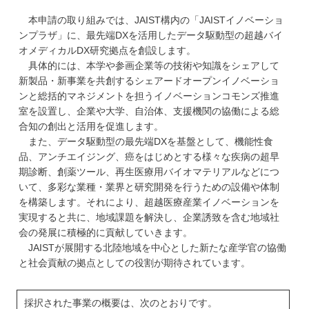
本申請の取り組みでは、JAIST構内の「JAISTイノベーショ
ンプラザ」に、最先端DXを活用したデータ駆動型の超越バイ
オメディカルDX研究拠点を創設します。
具体的には、本学や参画企業等の技術や知識をシェアして
新製品・新事業を共創するシェアードオープンイノベーショ
ンと総括的マネジメントを担うイノベーションコモンズ推進
室を設置し、企業や大学、自治体、支援機関の協働による総
合知の創出と活用を促進します。
また、データ駆動型の最先端DXを基盤として、機能性食
品、アンチエイジング、癌をはじめとする様々な疾病の超早
期診断、創薬ツール、再生医療用バイオマテリアルなどにつ
いて、多彩な業種・業界と研究開発を行うための設備や体制
を構築します。それにより、超越医療産業イノベーションを
実現すると共に、地域課題を解決し、企業誘致を含む地域社
会の発展に積極的に貢献していきます。
JAISTが展開する北陸地域を中心とした新たな産学官の協働
と社会貢献の拠点としての役割が期待されています。
採択された事業の概要は、次のとおりです。