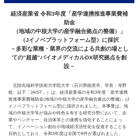
学
経済産業省 令和3年度「産学連携推進事業費補
助金
（地域の中核大学の産学融合拠点の整備）」
（Jイノベプラットフォーム型）に採択
－多彩な業種・業界の交流による共創の場とし
ての"超越"バイオメディカルDX研究拠点を創
設－
北陸先端科学技術大学院大学（石川県能美市、学長：寺野
稔、以下「JAIST」）は、経済産業省の令和3年度「産学連携
推進事業費補助金(地域の中核大学の産学融合拠点の整備)」(J
イノベプラットフォーム型)に採択されました。本事業は、地
域の中核大学等が強みや特色を有する研究分野において、企
業やベンチャー、自治体等との連携を強化することによっ
て、イノベーション創出や地域経済活性化を促進することを
目的としており、令和3年度は全国で8件が選ばれました。