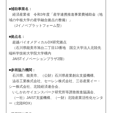
■補助事業名：
経済産業省 令和3年度「産学連携推進事業費補助金（地
域の中核大学の産学融合拠点の整備）」
（Jイノベプラットフォーム型）
■拠点名：
超越バイオメディカルDX研究拠点
（石川県能美市旭台二丁目13番地 国立大学法人北陸先
端科学技術大学院大学構内
JAISTイノベーションプラザ2階）
■参画協力機関：
石川県、能美市、（公財）石川県産業創出支援機構、
澁谷工業株式会社、セーレン株式会社、三谷産業イー・
シー株式会社、北陸経済連合会、
いしかわサイエンスパーク研究所等誘致推進協議会、
（一社）JAIST支援機構、（一財）北陸産業活性化センタ
ー（北陸RDX）