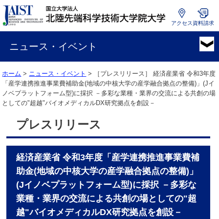
アクセス
資料請求
国
立
ニュース・イベント
大
学
ホーム
>
ニュース・イベント
> ［プレスリリース］
経済産業省 令和3年度
法
「産学連携推進事業費補助金(地域の中核大学の産学融合拠点の整備)」(Jイ
人
ノベプラットフォーム型)に採択 －多彩な業種・業界の交流による共創の場
北
としての"超越"バイオメディカルDX研究拠点を創設－
陸
先
プレスリリース
端
科
学
経済産業省 令和3年度「産学連携推進事業費補
技
助金(地域の中核大学の産学融合拠点の整備)」
術
大
(Jイノベプラットフォーム型)に採択 －多彩な
学
業種・業界の交流による共創の場としての"超
院
越"バイオメディカルDX研究拠点を創設－
大