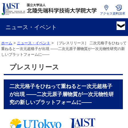
アクセス
資料請求
国
立
ニュース・イベント
大
学
ホーム
>
ニュース・イベント
> ［プレスリリース］
二次元格子をひねって
法
重ねると一次元超格子が出現 ――二次元原子層物質が一次元物性研究の新
人
しいプラットフォームに――
北
陸
プレスリリース
先
端
科
二次元格子をひねって重ねると一次元超格子
学
技
が出現 ――二次元原子層物質が一次元物性研
術
究の新しいプラットフォームに――
大
学
院
大