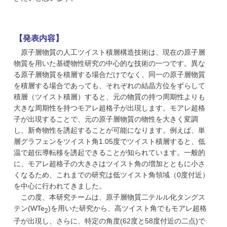
【発表内容】
原子層物質の人工ツイスト積層構造技術は、現在の原子層
物質を用いた基礎物性研究の中心的な技術の一つです。異な
る原子層物質を積層する場合だけでなく、同一の原子層物質
を積層する場合であっても、それぞれの結晶方位をずらして
積層（ツイスト積層）すると、元の物質の持つ周期性よりも
大きな周期性を持つモアレ超格子が出現します。モアレ超格
子が出現することで、元の原子層物質の物性を大きく変調
し、新奇物性を誘起することが可能になります。例えば、単
層グラフェンをツイスト角1.05度でツイスト積層すると、低
温で超伝導転移を誘起できることが知られています。一般的
に、モアレ超格子の大きさはツイスト角の増加とともに小さ
くなるため、これまでの研究は低ツイスト角領域（0度付近）
を中心に行われてきました。
この度、本研究チームは、原子層物質二テルル化タングス
テン(WTe
)を用いた研究から、高ツイスト角でもモアレ超格
2
子が出現し、さらに、特定の角度(62度と58度付近の二点)で