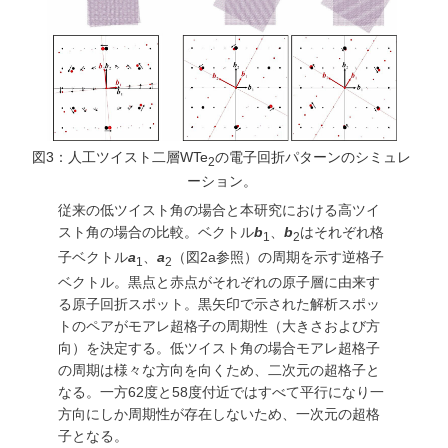
図3：人工ツイスト二層WTe
の電子回折パターンのシミュレ
2
ーション。
従来の低ツイスト角の場合と本研究における高ツイ
スト角の場合の比較。ベクトル
b
、
b
はそれぞれ格
1
2
子ベクトル
a
、
a
（図2a参照）の周期を示す逆格子
1
2
ベクトル。黒点と赤点がそれぞれの原子層に由来す
る原子回折スポット。黒矢印で示された解析スポッ
トのペアがモアレ超格子の周期性（大きさおよび方
向）を決定する。低ツイスト角の場合モアレ超格子
の周期は様々な方向を向くため、二次元の超格子と
なる。一方62度と58度付近ではすべて平行になり一
方向にしか周期性が存在しないため、一次元の超格
子となる。