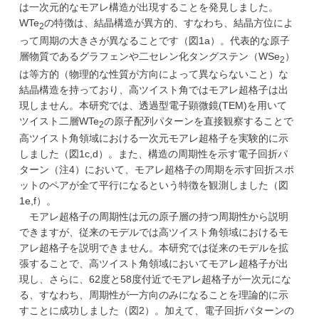
は一次元的なモアレ構造が出現することを発見しました。
WTe
の特徴は、結晶構造が異方的、すなわち、結晶方位によ
2
って周期の大きさが異なることです（図1a）。代表的な原子
層物質であるグラフェンや二セレン化タングステン（WSe
）
2
は等方的（物理的な性質が方向によって異ならないこと）な
結晶構造を持っており、高ツイスト角ではモアレ超格子は出
現しません。本研究では、透過型電子顕微鏡(TEM)を用いて
ツイスト二層WTe
の原子配列パターンを直接観察することで
2
高ツイスト角領域における一次元モアレ超格子を実験的に示
しました（図1c,d）。また、構造の周期性を示す電子回折パ
ターン（注4）において、モアレ超格子の周期を示す回折スポ
ットのペアが全て平行になるという特徴を観測しました（図
1e,f）。
モアレ超格子の周期性は元の原子層の持つ周期性から説明
できますが、従来のモデルでは高ツイスト角領域におけるモ
アレ超格子を説明できません。本研究では従来のモデルを拡
張することで、高ツイスト角領域においてモアレ超格子が出
現し、さらに、62度と58度付近でモアレ超格子が一次元にな
る、すなわち、周期性が一方向のみになることを理論的に示
すことに成功しました（図2）。加えて、電子回折パターンの