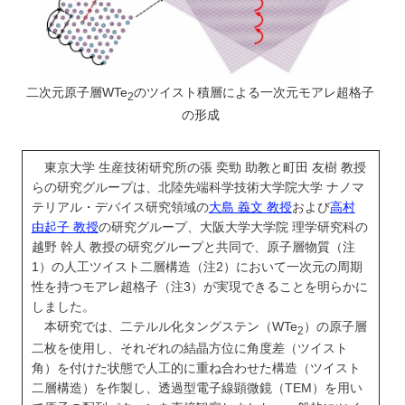
二次元原子層WTe
のツイスト積層による一次元モアレ超格子
2
の形成
東京大学 生産技術研究所の張 奕勁 助教と町田 友樹 教授
らの研究グループは、北陸先端科学技術大学院大学 ナノマ
テリアル・デバイス研究領域の
大島 義文 教授
および
高村
由起子 教授
の研究グループ、大阪大学大学院 理学研究科の
越野 幹人 教授の研究グループと共同で、原子層物質（注
1）の人工ツイスト二層構造（注2）において一次元の周期
性を持つモアレ超格子（注3）が実現できることを明らかに
しました。
本研究では、二テルル化タングステン（WTe
）の原子層
2
二枚を使用し、それぞれの結晶方位に角度差（ツイスト
角）を付けた状態で人工的に重ね合わせた構造（ツイスト
二層構造）を作製し、透過型電子線顕微鏡（TEM）を用い