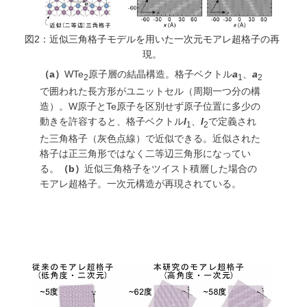
図2：近似三角格子モデルを用いた一次元モアレ超格子の再
現。
（a）
WTe
原子層の結晶構造。格子ベクトル
a
、
a
2
1
2
で囲われた長方形がユニットセル（周期一つ分の構
造）。W原子とTe原子を区別せず原子位置に多少の
動きを許容すると、格子ベクトル
l
、
l
で定義され
1
2
た三角格子（灰色点線）で近似できる。近似された
格子は正三角形ではなく二等辺三角形になってい
る。
（b）
近似三角格子をツイスト積層した場合の
モアレ超格子。一次元構造が再現されている。