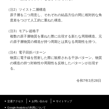
（注2）ツイスト二層構造
原子層を二つ用意し、それぞれの結晶方位の間に相対的な角
度差をつけて人工的に重ねた構造。
（注3）モアレ超格子
複数の原子層物質を重ねた際に出現する新たな周期構造。元
の原子層物質の構造が持つ周期とは異なる周期性を持つ。
（注4）電子回折パターン
物質に電子線を照射した際に観察される干渉パターン。物質
の構造の持つ対称性や周期性を反映したパターンが出現す
る。
令和7年3月28日
交通アクセス
お問い合わせ
サイトマップ
Google Analyticsの利用について