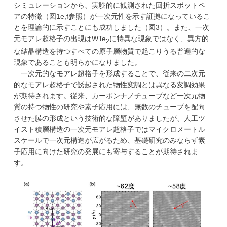
シミュレーションから、実験的に観測された回折スポットペ
アの特徴（図1e,f参照）が一次元性を示す証拠になっているこ
とを理論的に示すことにも成功しました（図3）。また、一次
元モアレ超格子の出現はWTe
に特異な現象ではなく、異方的
2
な結晶構造を持つすべての原子層物質で起こりうる普遍的な
現象であることも明らかになりました。
一次元的なモアレ超格子を形成することで、従来の二次元
的なモアレ超格子で誘起された物性変調とは異なる変調効果
が期待されます。従来、カーボンナノチューブなど一次元物
質の持つ物性の研究や素子応用には、無数のチューブを配向
させた膜の形成という技術的な障壁がありましたが、人工ツ
イスト積層構造の一次元モアレ超格子ではマイクロメートル
スケールで一次元構造が広がるため、基礎研究のみならず素
子応用に向けた研究の発展にも寄与することが期待されま
す。