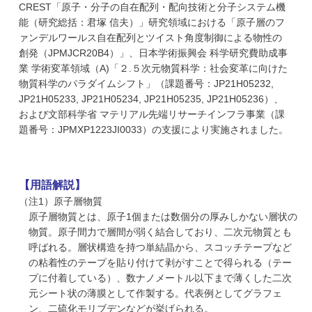
CREST「原子・分子の自在配列・配向技術と分子システム機
能（研究総括：君塚 信夫）」研究領域における「原子層のフ
ァンデルワールス自在配列とツイスト角度制御による物性の
創発（JPMJCR20B4）」、日本学術振興会 科学研究費助成事
業 学術変革領域（A)「２.５次元物質科学：社会変革に向けた
物質科学のパラダイムシフト」（課題番号：JP21H05232,
JP21H05233, JP21H05234, JP21H05235, JP21H05236）、
および文部科学省 マテリアル先端リサーチインフラ事業（課
題番号：JPMXP1223JI0033）の支援により実施されました。
【用語解説】
（注1）原子層物質
原子層物質とは、原子1個または数個分の厚みしかない層状の
物質。原子間力で層間が弱く結合しており、二次元物質とも
呼ばれる。層状構造を持つ単結晶から、スコッチテープなど
の粘着性のテープを貼り付けて剥がすことで得られる（テー
プに付着している）、数ナノメートル以下まで薄くした二次
元シート状の薄膜として作製する。代表例としてグラフェ
ン、二硫化モリブデンなどが挙げられる。