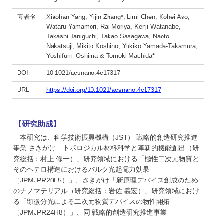
2
著者名
Xiaohan Yang, Yijin Zhang*, Limi Chen, Kohei Aso,
Wataru Yamamori, Rai Moriya, Kenji Watanabe,
Takashi Taniguchi, Takao Sasagawa, Naoto
Nakatsuji, Mikito Koshino, Yukiko Yamada-Takamura,
Yoshifumi Oshima & Tomoki Machida*
DOI
10.1021/acsnano.4c17317
URL
https://doi.org/10.1021/acsnano.4c17317
【研究助成】
本研究は、科学技術振興機構（JST） 戦略的創造研究推進
事業 さきがけ「トポロジカル材料科学と革新的機能創出（研
究総括：村上 修一）」研究領域における「極性二次元物質と
そのヘテロ構造におけるバルク光起電力効果
（JPMJPR20L5）」、さきがけ「新原理デバイス創成のため
のナノマテリアル（研究総括：岩佐 義宏）」研究領域におけ
る「顕微分光による二次元物質デバイスの物性開拓
（JPMJPR24H8）」、同 戦略的創造研究推進事業