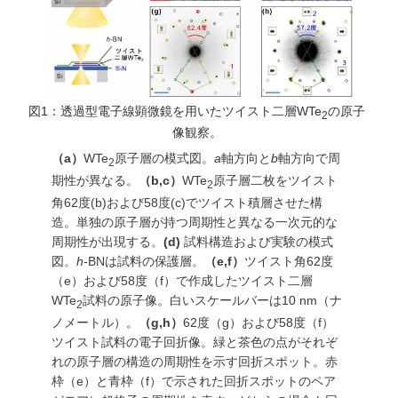
図1：透過型電子線顕微鏡を用いたツイスト二層WTe
の原子
2
像観察。
（a）
WTe
原子層の模式図。
a
軸方向と
b
軸方向で周
2
期性が異なる。
（b,c）
WTe
原子層二枚をツイスト
2
角62度(b)および58度(c)でツイスト積層させた構
造。単独の原子層が持つ周期性と異なる一次元的な
周期性が出現する。
(d)
試料構造および実験の模式
図。
h
-BNは試料の保護層。
（e,f）
ツイスト角62度
（e）および58度（f）で作成したツイスト二層
WTe
試料の原子像。白いスケールバーは10 nm（ナ
2
ノメートル）。
（g,h）
62度（g）および58度（f）
ツイスト試料の電子回折像。緑と茶色の点がそれぞ
れの原子層の構造の周期性を示す回折スポット。赤
枠（e）と青枠（f）で示された回折スポットのペア