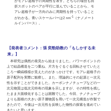
がモアレ超格子の周期性を表す。どちらの場合も回
折スポットのペアが平行に並んでいることから、モ
アレ超格子が一方向のみに周期性を持っていること
-1
がわかる。青いスケールバーは2 nm
（ナノメート
ルインバース）。
【発表者コメント：張 奕勁助教の「もしかする未
来」】
本研究は偶然の発見から始まりました。パワーポイントの
上で結晶構造を二つ重ね、片方をぐるぐる回転させていたと
ころ一瞬縞模様が見えたのがきっかけです。モアレ超格子の
原子配列を実際に観察し、また、理論的にその起源と一次元
性を示すことができました。カーボンナノチューブなどの一
次元物質は低次元特有の現象を示しますが、その特性を残し
たまま大面積化することは困難でした。今回、ナノチューブ
よりも面積の大きい原子層物質を用いて一次元構造が作製で
きたので、今後は一次元性を反映した物性の探索を進めてい
きたいと思います。