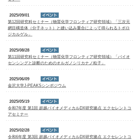
2025/09/01
第12回研究科セミナー（物質化学フロンティア研究領域）「三次元
網目構造体（分子ネット）と縫い込み重合によって得られるトポロ
ジカルゲル」
2025/08/28
第11回研究科セミナー（物質化学フロンティア研究領域）「バイオ
センシングと診断のためのオルガノシリカナノ粒子」
2025/06/09
金沢大学J-PEAKSシンポジウム
2025/05/19
令和7年度 第1回 超越バイオメディカルDX研究拠点 エクセレントコ
アセミナー
2025/02/28
令和6年度 第3回 超越バイオメディカルDX研究拠点 エクセレントコ