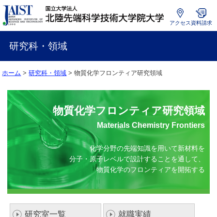
アクセス
資料請求
国
立
研究科・領域
大
学
ホーム
>
研究科・領域
> 物質化学フロンティア研究領域
法
人
北
陸
物質化学フロンティア研究領域
先
Materials Chemistry Frontiers
端
科
学
化学分野の先端知識を用いて新材料を
技
分子・原子レベルで設計することを通して、
術
物質化学のフロンティアを開拓する
大
学
院
大
研究室一覧
就職実績