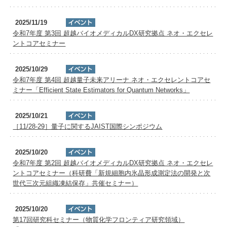
2025/11/19
令和7年度 第3回 超越バイオメディカルDX研究拠点 ネオ・エクセレ
ントコアセミナー
2025/10/29
令和7年度 第4回 超越量子未来アリーナ ネオ・エクセレントコアセ
ミナー「Efficient State Estimators for Quantum Networks」
2025/10/21
［11/28-29］量子に関するJAIST国際シンポジウム
2025/10/20
令和7年度 第2回 超越バイオメディカルDX研究拠点 ネオ・エクセレ
ントコアセミナー（科研費「新規細胞内氷晶形成測定法の開発と次
世代三次元組織凍結保存」共催セミナー）
2025/10/20
第17回研究科セミナー（物質化学フロンティア研究領域）