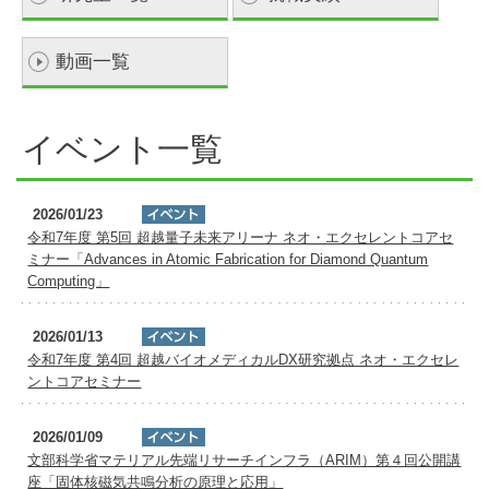
学
動画一覧
イベント一覧
2026/01/23
令和7年度 第5回 超越量子未来アリーナ ネオ・エクセレントコアセ
ミナー「Advances in Atomic Fabrication for Diamond Quantum
Computing」
2026/01/13
令和7年度 第4回 超越バイオメディカルDX研究拠点 ネオ・エクセレ
ントコアセミナー
2026/01/09
文部科学省マテリアル先端リサーチインフラ（ARIM）第４回公開講
座「固体核磁気共鳴分析の原理と応用」